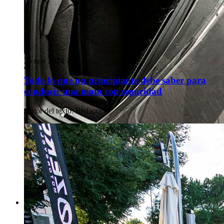
25 nov 2024
Todo lo que un principiante debe saber para
conducir una moto con seguridad
Autor del texto
:
Redacción