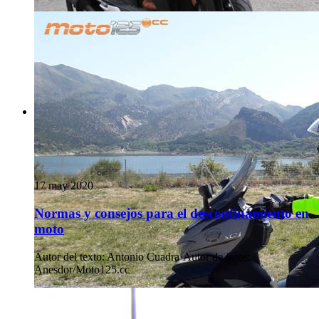
17 may 2020
Normas y consejos para el desconfinamiento en
moto
Autor del texto
:
Antonio Cuadra
·
Autor de fotos
:
Anesdor/Moto125.cc