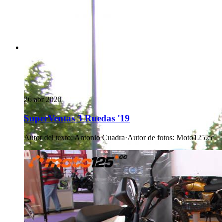
26 abr 2020
SuperVentas 3 Ruedas '19
Autor del texto
:
Antonio Cuadra
·
Autor de fotos
:
Moto125.cc