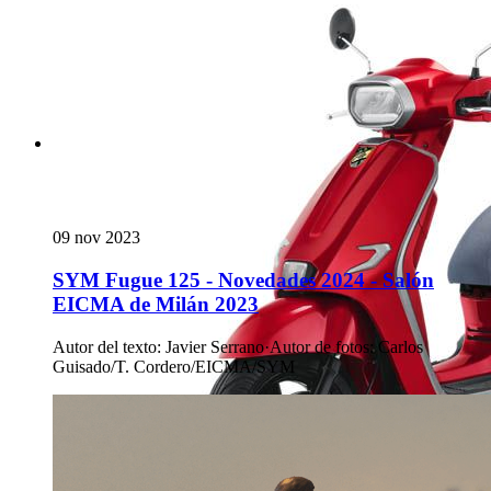
09 nov 2023
SYM Fugue 125 - Novedades 2024 - Salón
EICMA de Milán 2023
Autor del texto
:
Javier Serrano
·
Autor de fotos
:
Carlos
Guisado/T. Cordero/EICMA/SYM