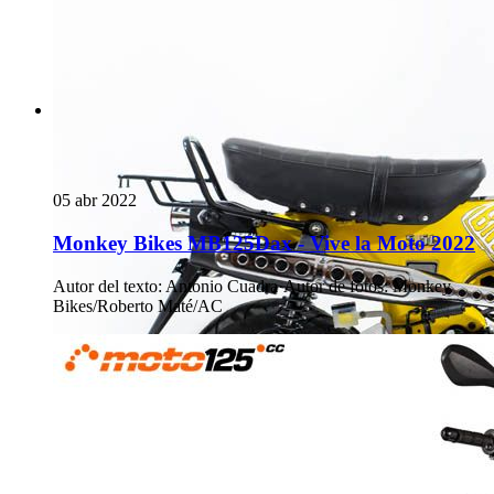
05 abr 2022
Monkey Bikes MB125Dax - Vive la Moto 2022
Autor del texto
:
Antonio Cuadra
·
Autor de fotos
:
Monkey
Bikes/Roberto Maté/AC