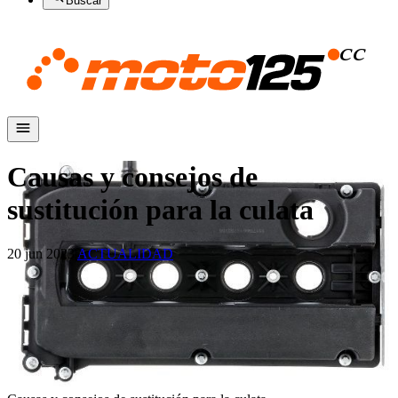
Buscar
Causas y consejos de
sustitución para la culata
20 jun 2023
|
ACTUALIDAD