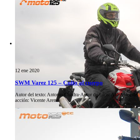
12 ene 2020
SWM Varez 125 – Culto al cuerpo
Autor del texto
:
Antonio Cuadra
·
Autor de fotos
:
AC
·
Autor de
acción
:
Vicente Arenas