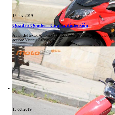
17 nov 2019
Quadro Qooder - Cuarta dimensión
Autor del texto
:
Antonio Cuadra
·
Autor de fotos
:
AC
·
Autor de
acción
:
Vicente Arenas
13 oct 2019