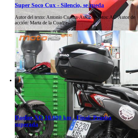
Super Soco Cux - Silencio, se rueda
Autor del texto
:
Antonio Cuadra
·
Autor de fotos
:
AC
·
Autor de
acción
:
Marta de la Cuadra
06 oct 2019
Daelim XQ 10.000 km - Final: Prueba
superada
Autor del texto
:
Antonio Cuadra
·
Autor de fotos
:
AC