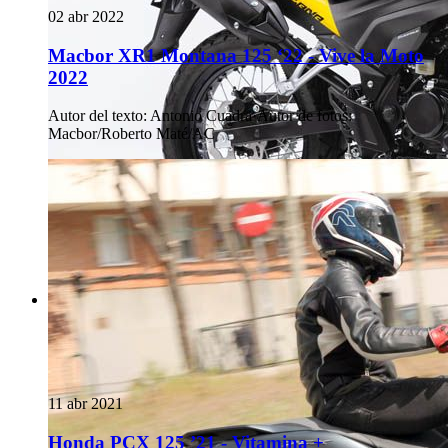
02 abr 2022
Macbor XR1 Montana 125 ‘22 - Vive la Moto
2022
Autor del texto
:
Antonio Cuadra
·
Autor de fotos
:
Macbor/Roberto Maté/AC
11 abr 2021
Honda PCX 125 ’21 - Vitamina +