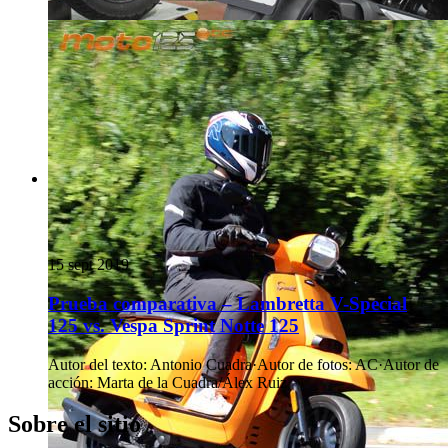
15 sept 2019
Prueba comparativa – Lambretta V-Special
125 vs. Vespa Sprint Notte 125
Autor del texto
:
Antonio Cuadra
·
Autor de fotos
:
AC
·
Autor de
acción
:
Marta de la Cuadra/Álex Ruiz
Sobre el sitio