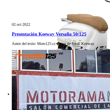
02 oct 2022
Presentación Keeway Versalia 50/125
Autor del texto
:
Moto125.cc
·
Autor de fotos
:
Keeway
02 oct 2022