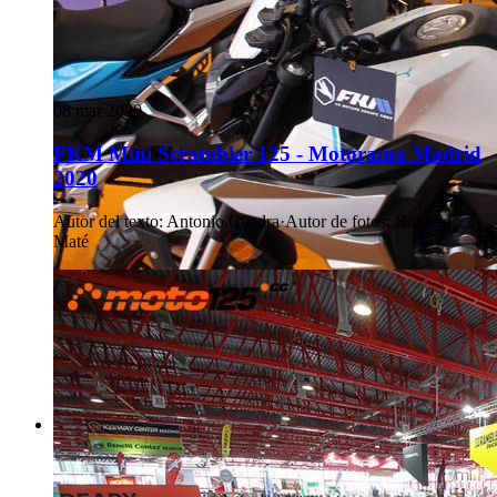
08 mar 2020
FKM Mini Scrambler 125 - Motorama Madrid
2020
Autor del texto
:
Antonio Cuadra
·
Autor de fotos
:
Roberto
Maté