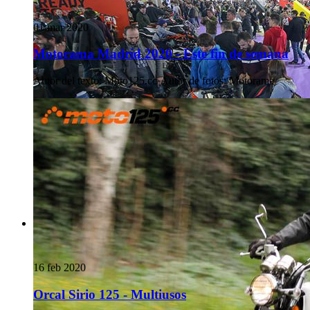
01 mar 2020
Motorama Madrid 2020 - Este fin de semana
Autor del texto
:
Moto125.cc
·
Autor de fotos
:
Motorama
16 feb 2020
Orcal Sirio 125 - Multiusos