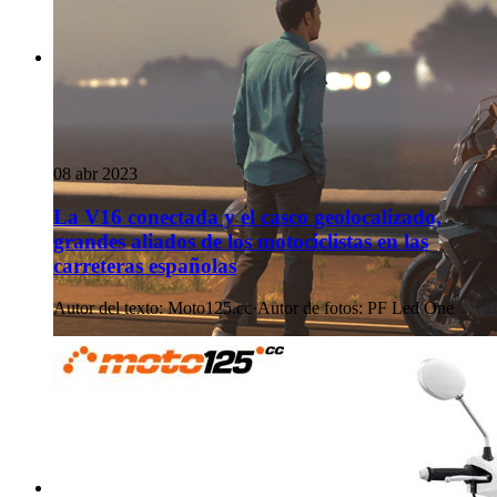
08 abr 2023
La V16 conectada y el casco geolocalizado,
grandes aliados de los motociclistas en las
carreteras españolas
Autor del texto
:
Moto125.cc
·
Autor de fotos
:
PF Led One