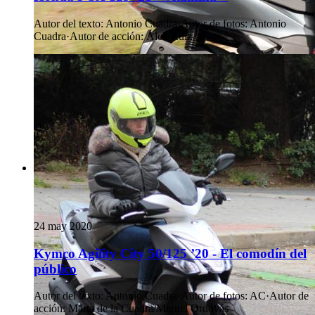
Autor del texto
:
Antonio Cuadra
·
Autor de fotos
:
Antonio
Cuadra
·
Autor de acción
:
Álex Ruiz
24 may 2020
Kymco Agility City 50/125 ’20 - El comodín del
público
Autor del texto
:
Antonio Cuadra
·
Autor de fotos
:
AC
·
Autor de
acción
:
Marta de la Cuadra/Miguel Ordovás