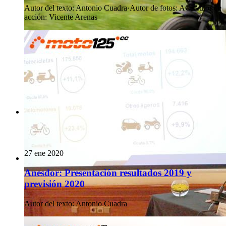
Autor del texto
:
Antonio Cuadra
·
Autor de fotos
:
AC
·
Autor de
acción
:
Vicente Arenas
27 ene 2020
Anesdor: Presentación resultados 2019 y
previsión 2020
Autor del texto
:
Antonio Cuadra