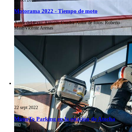
Motorama 2022 - Tiempo de moto
Autor del texto
:
Antonio Cuadra
·
Autor de fotos
:
Roberto
Maté/Vicente Arenas
22 sept 2022
MimoTo Parking en la estación de Atocha
Autor del texto
:
Moto125.cc
·
Autor de fotos
:
MimoTo Parking