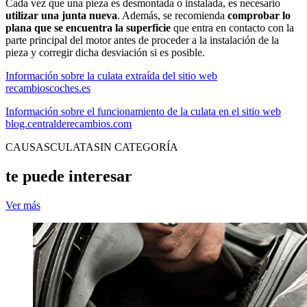
Cada vez que una pieza es desmontada o instalada, es necesario
utilizar una junta nueva
. Además, se recomienda
comprobar lo
plana que se encuentra la superficie
que entra en contacto con la
parte principal del motor antes de proceder a la instalación de la
pieza y corregir dicha desviación si es posible.
Información sobre la culata extraída del sitio web
recambioscoches.es
Información sobre el funcionamiento de la culata en el sitio web
blog.centralderecambios.com
CAUSAS
CULATA
SIN CATEGORÍA
te puede interesar
Ver más