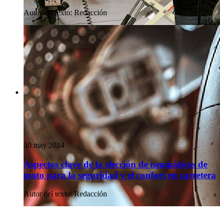
Autor del texto
:
Redacción
30 may 2024
Aspectos clave de la elección de neumáticos de
moto para la seguridad y el confort en carretera
Autor del texto
:
Redacción