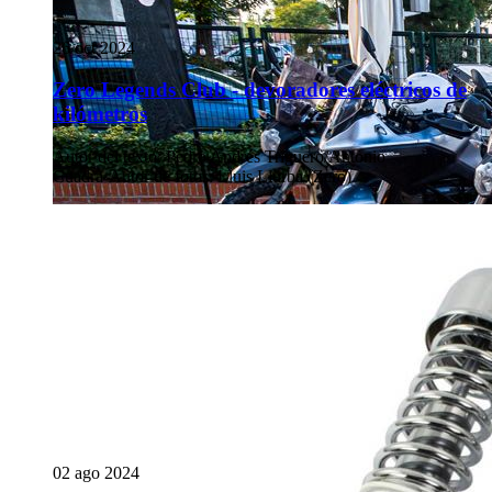
26 oct 2024
Zero Legends Club - devoradores eléctricos de
kilómetros
Autor del texto
:
Pedro Andrés Triguero/Antonio
Cuadra
·
Autor de fotos
:
Lluis Llurba (Zero)
02 ago 2024