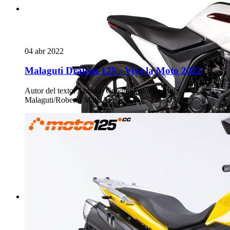
04 abr 2022
Malaguti Drakon 125 - Vive la Moto 2022
Autor del texto
:
Antonio Cuadra
·
Autor de fotos
:
Malaguti/Roberto Maté/AC