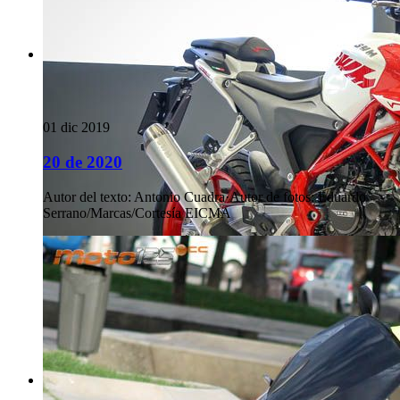
01 dic 2019
20 de 2020
Autor del texto
:
Antonio Cuadra
·
Autor de fotos
:
Eduardo
Serrano/Marcas/Cortesía EICMA