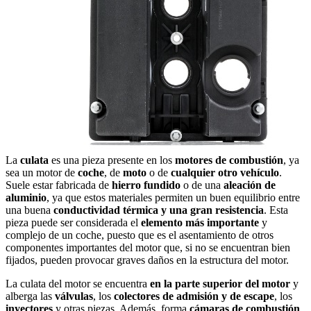
La
culata
es una pieza presente en los
motores de combustión
, ya
sea un motor de
coche
, de
moto
o de
cualquier otro vehículo
.
Suele estar fabricada de
hierro fundido
o de una
aleación de
aluminio
, ya que estos materiales permiten un buen equilibrio entre
una buena
conductividad térmica y una gran resistencia
. Esta
pieza puede ser considerada el
elemento más importante
y
complejo de un coche, puesto que es el asentamiento de otros
componentes importantes del motor que, si no se encuentran bien
fijados, pueden provocar graves daños en la estructura del motor.
La culata del motor se encuentra
en la parte superior del motor
y
alberga las
válvulas
, los
colectores de admisión y de escape
, los
inyectores
y otras piezas. Además, forma
cámaras de combustión