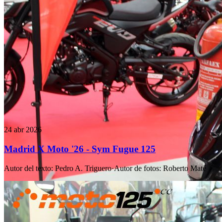
24 abr 2026
Madrid X Moto '26 - Sym Fugue 125
Autor del texto
:
Pedro A. Triguero
·
Autor de fotos
:
Roberto Maté