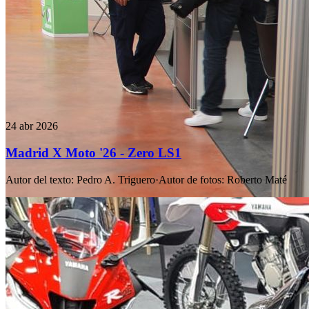
24 abr 2026
Madrid X Moto '26 - Zero LS1
Autor del texto
:
Pedro A. Triguero
·
Autor de fotos
:
Roberto Maté