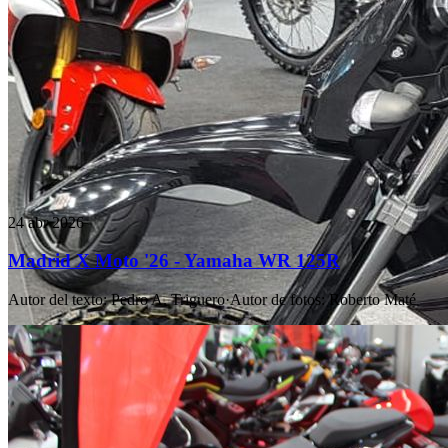
24 abr 2026
Madrid X Moto '26 - Yamaha WR 125R
Autor del texto
:
Pedro A. Triguero
·
Autor de fotos
:
Roberto Maté