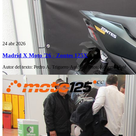
24 abr 2026
Madrid X Moto '26 - Zontes 125X
Autor del texto
:
Pedro A. Triguero
·
Autor de fotos
:
Roberto Maté