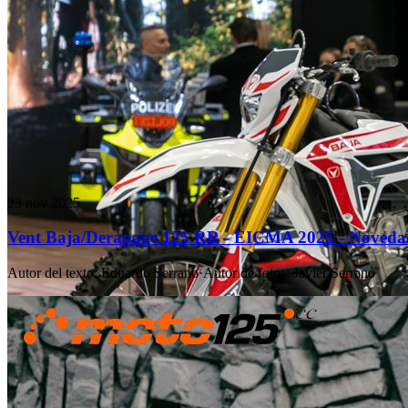
23 nov 2025
Vent Baja/Derapage 125 RR - EICMA 2025 - Noveda
Autor del texto
:
Eduardo Serrano
·
Autor de fotos
:
Javier Serrano