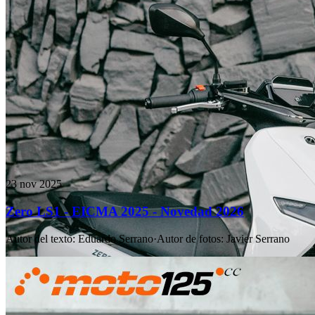
23 nov 2025
Zero LS1 - EICMA 2025 - Novedad 2026
Autor del texto
:
Eduardo Serrano
·
Autor de fotos
:
Javier Serrano