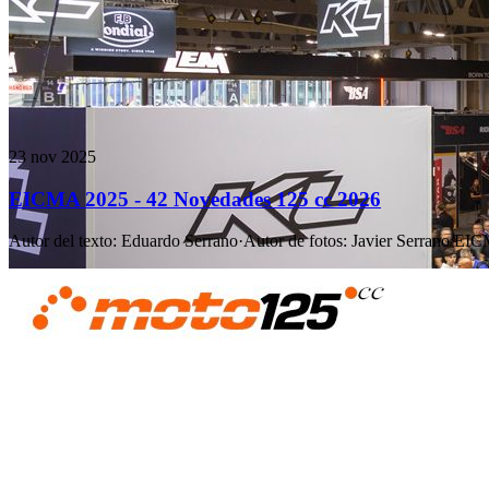
23 nov 2025
EICMA 2025 - 42 Novedades 125 cc 2026
Autor del texto
:
Eduardo Serrano
·
Autor de fotos
:
Javier Serrano/EI