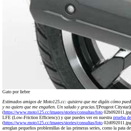
Gato por liebre
Estimados amigos de Moto125.cc: quisiera que me digáis cómo puedo
y no quiero que me engañen. Un saludo y gracias.
![Peugeot Citystar]
(
https://www.moto125.cc/images/stories/consultas/foto
02b092011.jpg)
LFE (Low-Friction Efficiency) y que puedes ver en nuestra
prueba de
(
https://www.moto125.cc/images/stories/consultas/foto
02d092011.jpg)
arreglan pequeños problemillas de las primeras series, como la pata de