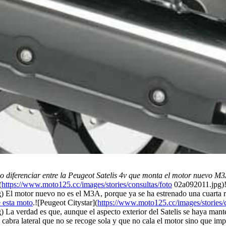
 diferenciar entre la Peugeot Satelis 4v que monta el motor nuevo M
(
https://www.moto125.cc/images/stories/consultas/foto
02a092011.jpg)!
 El motor nuevo no es el M3A, porque ya se ha estrenado una cuarta re
 esta moto
.![Peugeot Citystar](
https://www.moto125.cc/images/stories/c
 La verdad es que, aunque el aspecto exterior del Satelis se haya ma
 cabra lateral que no se recoge sola y que no cala el motor sino que im