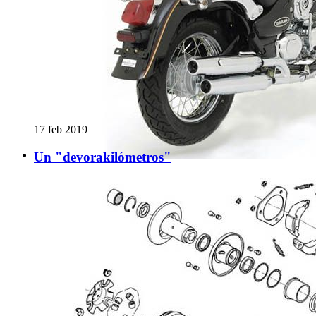
17 feb 2019
Un "devorakilómetros"