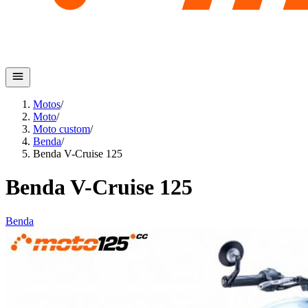
Motos
/
Moto
/
Moto custom
/
Benda
/
Benda V-Cruise 125
Benda V-Cruise 125
Benda