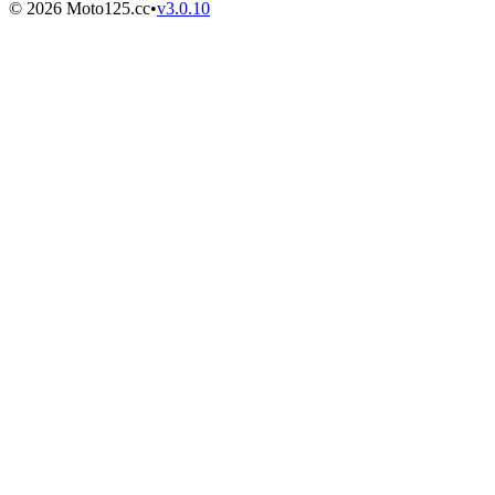
©
2026
Moto125.cc
•
v
3.0.10