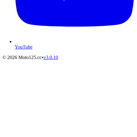
YouTube
©
2026
Moto125.cc
•
v
3.0.10