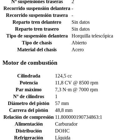
Nº suspensiones traseras
2
Recorrido suspensión delantera
-
Recorrido suspensión trasera
-
Reparto tren delantero
Sin datos
Reparto tren trasero
Sin datos
Tipo de suspensión delantera
Horquilla telescópica
Tipo de chasis
Abierto
Material del chasis
Acero
Motor de combustión
Cilindrada
124,5 cc
Potencia
11,8 CV @ 8500 rpm
Par máximo
7,3 N·m @ 7000 rpm
Nº de cilindros
1
Diámetro del pistón
57 mm
Carrera del pistón
48,8 mm
Relación de compresión
11.800000190734863:1
Alimentación
Carburador
Distribución
DOHC
Refrigeración
Líquida