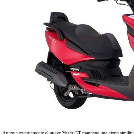
Aunque externamente el nuevo Yager GT mantiene una cierta similitud c