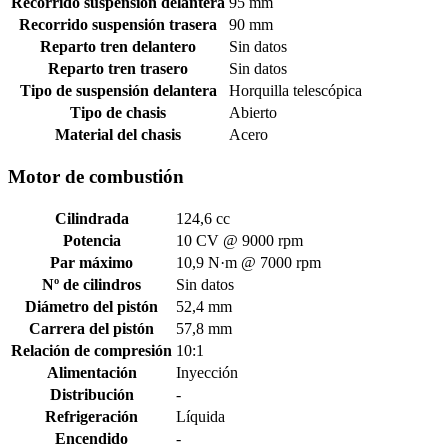
Recorrido suspensión delantera
95 mm
Recorrido suspensión trasera
90 mm
Reparto tren delantero
Sin datos
Reparto tren trasero
Sin datos
Tipo de suspensión delantera
Horquilla telescópica
Tipo de chasis
Abierto
Material del chasis
Acero
Motor de combustión
Cilindrada
124,6 cc
Potencia
10 CV @ 9000 rpm
Par máximo
10,9 N·m @ 7000 rpm
Nº de cilindros
Sin datos
Diámetro del pistón
52,4 mm
Carrera del pistón
57,8 mm
Relación de compresión
10:1
Alimentación
Inyección
Distribución
-
Refrigeración
Líquida
Encendido
-