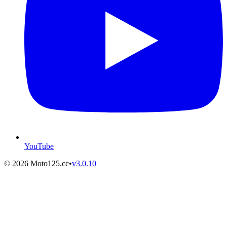
YouTube
©
2026
Moto125.cc
•
v
3.0.10