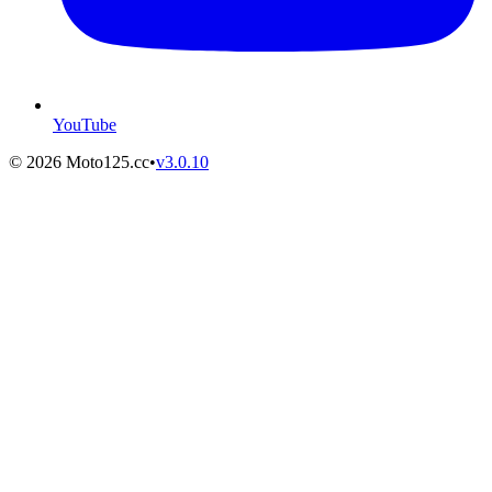
YouTube
©
2026
Moto125.cc
•
v
3.0.10