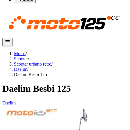
Buscar
Motos
/
Scooter
/
Scooter urbano retro
/
Daelim
/
Daelim Besbi 125
Daelim Besbi 125
Daelim