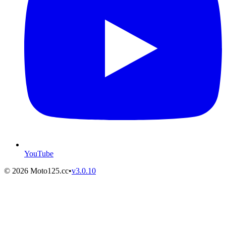
YouTube
©
2026
Moto125.cc
•
v
3.0.10