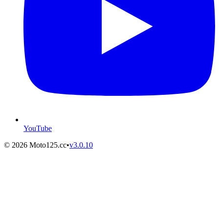
YouTube
©
2026
Moto125.cc
•
v
3.0.10