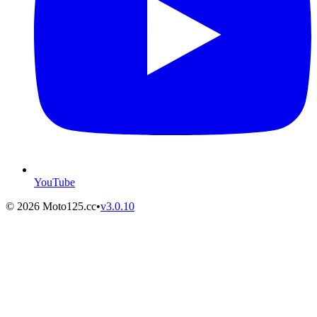
YouTube
©
2026
Moto125.cc
•
v
3.0.10