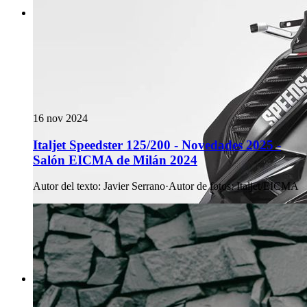
16 nov 2024
Italjet Speedster 125/200 - Novedades 2025 -
Salón EICMA de Milán 2024
Autor del texto
:
Javier Serrano
·
Autor de fotos
:
Italjet/EICMA