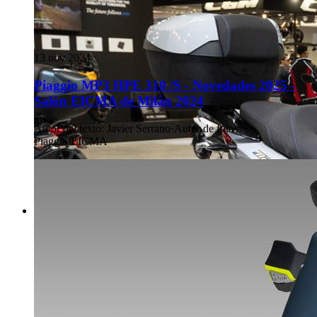
13 nov 2024
Piaggio MP3 HPE 310 /S - Novedades 2025 -
Salón EICMA de Milán 2024
Autor del texto
:
Javier Serrano
·
Autor de fotos
:
Piaggio/EICMA