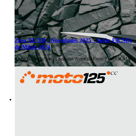
15 nov 2024
Zero XE/XB - Novedades 2025 - Salón EICMA
de Milán 2024
Autor del texto
:
Javier Serrano
·
Autor de fotos
:
Zero/EICMA