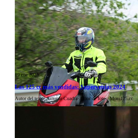
19 ene 2025
Las 125 cc más vendidas: Superventas 2024
Autor del texto
:
Antonio Cuadra
·
Autor de fotos
:
Moto125.cc