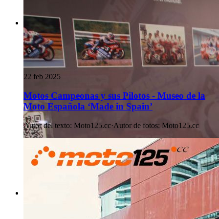
22 feb 2025
Motos Campeonas y sus Pilotos - Museo de la
Moto Española ‘Made in Spain’
Autor del texto
:
Moto125.cc
·
Autor de fotos
:
Moto125.cc