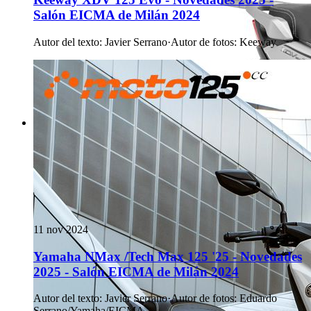
Salón EICMA de Milán 2024
Autor del texto
:
Javier Serrano
·
Autor de fotos
:
Keeway
11 nov 2024
Yamaha NMax /Tech Max 125 '25 - Novedades
2025 - Salón EICMA de Milán 2024
Autor del texto
:
Javier Serrano
·
Autor de fotos
:
Eduardo
Serrano/Yamaha/EICMA