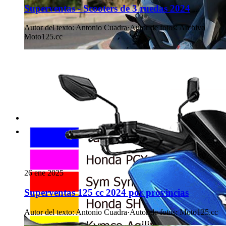
Superventas - Scooters de 3 ruedas 2024
Autor del texto
:
Antonio Cuadra
·
Autor de fotos
:
Archivo
Moto125.cc
26 ene 2025
Superventas 125 cc 2024 por provincias
Autor del texto
:
Antonio Cuadra
·
Autor de fotos
:
Moto125.cc