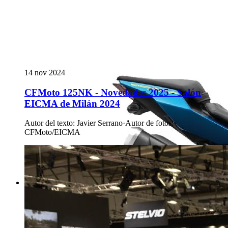
14 nov 2024
CFMoto 125NK - Novedades 2025 - Salón
EICMA de Milán 2024
Autor del texto
:
Javier Serrano
·
Autor de fotos
:
CFMoto/EICMA