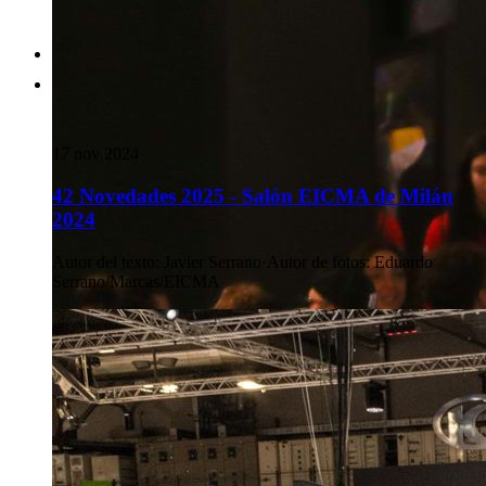
17 nov 2024
42 Novedades 2025 - Salón EICMA de Milán
2024
Autor del texto
:
Javier Serrano
·
Autor de fotos
:
Eduardo
Serrano/Marcas/EICMA