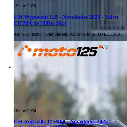
16 nov 2024
UM Wynwood 125 - Novedades 2025 - Salón
EICMA de Milán 2024
Autor del texto
:
Javier Serrano
·
Autor de fotos
:
UM/EICMA
16 nov 2024
UM Rockville 125/300 - Novedades 2025 -