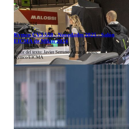
17 nov 2024
Kymco CV3 550 - Novedades 2025 - Salón
EICMA de Milán 2024
Autor del texto
:
Javier Serrano
·
Autor de fotos
:
Kymco/EICMA