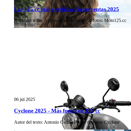
Las 125 cc más vendidas: Superventas 2025
Autor del texto
:
Antonio Cuadra
·
Autor de fotos
:
Moto125.cc
06 jul 2025
Cyclone 2025 - Más fuerte en 125 cc
Autor del texto
:
Antonio Cuadra
·
Autor de fotos
:
Cyclone