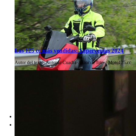
19 ene 2025
Las 125 cc más vendidas: Superventas 2024
Autor del texto
:
Antonio Cuadra
·
Autor de fotos
:
Moto125.cc