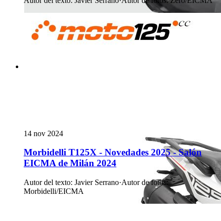
Autor del texto
:
Javier Serrano
·
Autor de fotos
:
Zero/EICMA
14 nov 2024
Morbidelli T125X - Novedades 2025 - Salón
EICMA de Milán 2024
Autor del texto
:
Javier Serrano
·
Autor de fotos
:
Morbidelli/EICMA