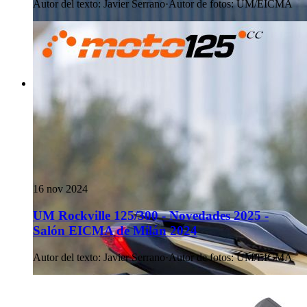
Autor del texto
:
Javier Serrano
·
Autor de fotos
:
UM/EICMA
16 nov 2024
UM Rockville 125/300 - Novedades 2025 -
Salón EICMA de Milán 2024
Autor del texto
:
Javier Serrano
·
Autor de fotos
:
UM/EICMA