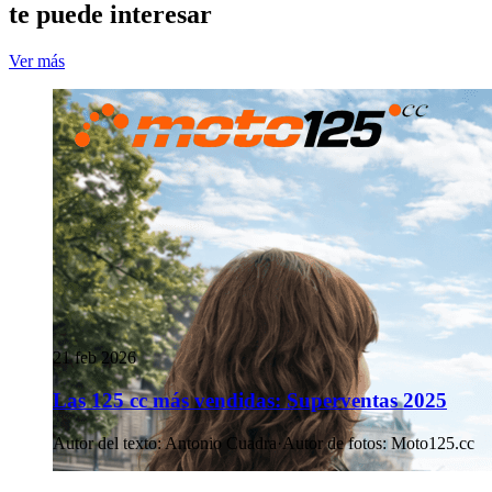
te puede interesar
Ver más
21 feb 2026
Las 125 cc más vendidas: Superventas 2025
Autor del texto
:
Antonio Cuadra
·
Autor de fotos
:
Moto125.cc