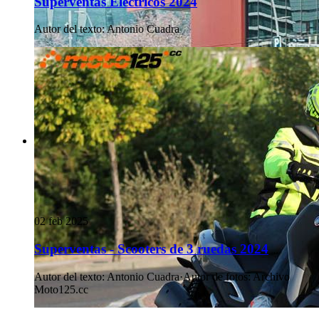
Superventas Eléctricos 2024
Autor del texto
:
Antonio Cuadra
02 feb 2025
Superventas - Scooters de 3 ruedas 2024
Autor del texto
:
Antonio Cuadra
·
Autor de fotos
:
Archivo
Moto125.cc