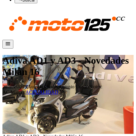
Buscar
Adiva AD1 y AD3 - Novedades
Milán 16
20 nov 2015
|
Autor del texto
:
Antonio Cuadra
|
Fotos
:
AC/Marcas
|
ACTUALIDAD