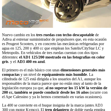
Nuevo cambio en los
tres ruedas con techo descapotable
de
Adiva al estrenar suministrador de propulsores que, en esta ocasión
es Peugeot Scooters, y en concreto las mecánicas refrigeradas por
agua en 125, 200 y 400 cc que emplean los Satelis/CityStar LC y
Metropolis. En vehículos de tres ruedas cuentan con dos tipos
diferentes:
el AD1 125/200 mostrado en las fotografías en color
gris
. y el
AD3 400 en azul
.
El primero es el más básico con unas
dimensiones generales más
compactas
y un nivel de
equipamiento más humilde
. La
cilindrada de 125 está dirigida a los usuarios del A1, aunque los
responsables de la marca parece que no están muy al tanto de la
legislación europea ya que,
al no superar los 15 kW la versión de
200 cc, también se puede conducir desde los 16 años
(ocurre con
el Ape Calessino y ya lo hemos comentado en varias ocasiones).
La 400 se convierte en el buque insignia de la marca (antes AD3
300 con motor Kymco). El
tren delantero
de doble rueda emplea