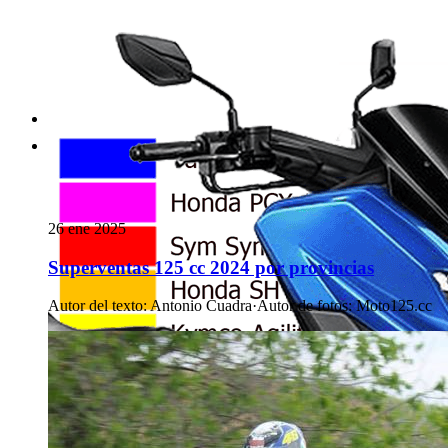
26 ene 2025
Superventas 125 cc 2024 por provincias
Autor del texto
:
Antonio Cuadra
·
Autor de fotos
:
Moto125.cc