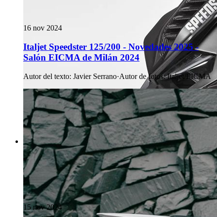
16 nov 2024
Italjet Speedster 125/200 - Novedades 2025 -
Salón EICMA de Milán 2024
Autor del texto
:
Javier Serrano
·
Autor de fotos
:
Italjet/EICMA
15 nov 2024