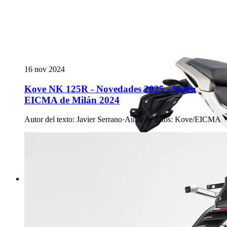
16 nov 2024
Kove NK 125R - Novedades 2025 - Salón
EICMA de Milán 2024
Autor del texto
:
Javier Serrano
·
Autor de fotos
:
Kove/EICMA