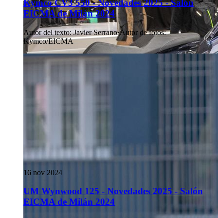
Kymco CV3 550 - Novedades 2025 - Salón
EICMA de Milán 2024
Autor del texto
:
Javier Serrano
·
Autor de fotos
:
Kymco/EICMA
16 nov 2024
UM Wynwood 125 - Novedades 2025 - Salón
EICMA de Milán 2024