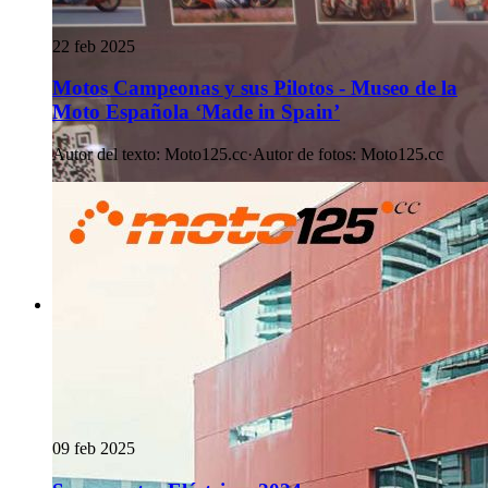
22 feb 2025
Motos Campeonas y sus Pilotos - Museo de la
Moto Española ‘Made in Spain’
Autor del texto
:
Moto125.cc
·
Autor de fotos
:
Moto125.cc
09 feb 2025