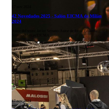
17 nov 2024
42 Novedades 2025 - Salón EICMA de Milán
2024
Autor del texto
:
Javier Serrano
·
Autor de fotos
:
Eduardo
Serrano/Marcas/EICMA
17 nov 2024