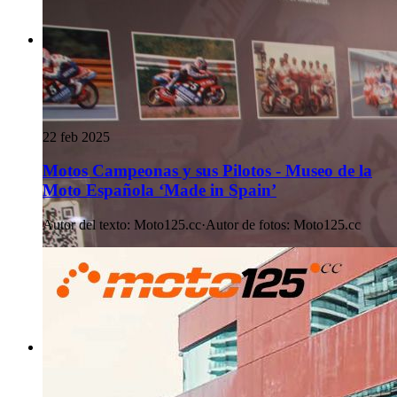
22 feb 2025
Motos Campeonas y sus Pilotos - Museo de la
Moto Española ‘Made in Spain’
Autor del texto
:
Moto125.cc
·
Autor de fotos
:
Moto125.cc