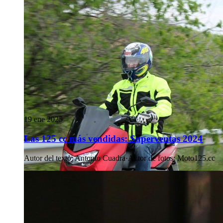
19 ene 2025
Las 125 cc más vendidas: Superventas 2024
Autor del texto
:
Antonio Cuadra
·
Autor de fotos
:
Moto125.cc