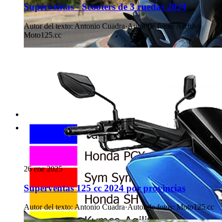
Superventas - Scooters de 3 ruedas 2024
Autor del texto
:
Antonio Cuadra
·
Autor de fotos
:
Archivo
Moto125.cc
26 ene 2025
Superventas 125 cc 2024 por provincias
Autor del texto
:
Antonio Cuadra
·
Autor de fotos
:
Moto125.cc