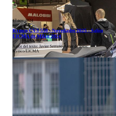
17 nov 2024
Kymco CV3 550 - Novedades 2025 - Salón
EICMA de Milán 2024
Autor del texto
:
Javier Serrano
·
Autor de fotos
:
Kymco/EICMA