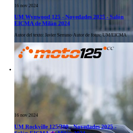
16 nov 2024
UM Wynwood 125 - Novedades 2025 - Salón
EICMA de Milán 2024
Autor del texto
:
Javier Serrano
·
Autor de fotos
:
UM/EICMA
16 nov 2024
UM Rockville 125/300 - Novedades 2025 -