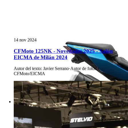
14 nov 2024
CFMoto 125NK - Novedades 2025 - Salón
EICMA de Milán 2024
Autor del texto
:
Javier Serrano
·
Autor de fotos
:
CFMoto/EICMA