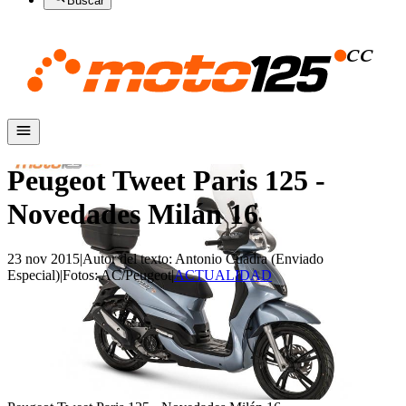
Buscar
Peugeot Tweet Paris 125 -
Novedades Milán 16
23 nov 2015
|
Autor del texto
:
Antonio Cuadra (Enviado
Especial)
|
Fotos
:
AC/Peugeot
|
ACTUALIDAD