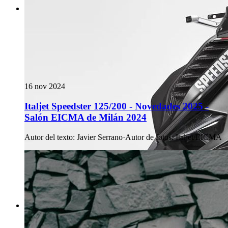
16 nov 2024
Italjet Speedster 125/200 - Novedades 2025 -
Salón EICMA de Milán 2024
Autor del texto
:
Javier Serrano
·
Autor de fotos
:
Italjet/EICMA