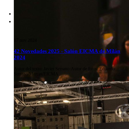
17 nov 2024
42 Novedades 2025 - Salón EICMA de Milán
2024
Autor del texto
:
Javier Serrano
·
Autor de fotos
:
Eduardo
Serrano/Marcas/EICMA