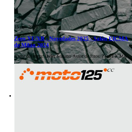
15 nov 2024
Zero XE/XB - Novedades 2025 - Salón EICMA
de Milán 2024
Autor del texto
:
Javier Serrano
·
Autor de fotos
:
Zero/EICMA