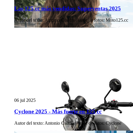
Las 125 cc más vendidas: Superventas 2025
Autor del texto
:
Antonio Cuadra
·
Autor de fotos
:
Moto125.cc
06 jul 2025
Cyclone 2025 - Más fuerte en 125 cc
Autor del texto
:
Antonio Cuadra
·
Autor de fotos
:
Cyclone