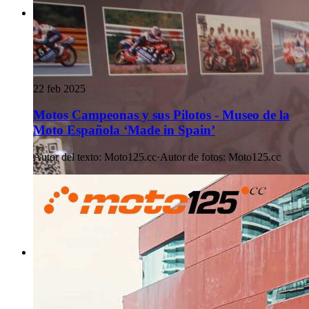
22 feb 2025
Motos Campeonas y sus Pilotos - Museo de la
Moto Española ‘Made in Spain’
Autor del texto
:
Moto125.cc
·
Autor de fotos
:
Moto125.cc