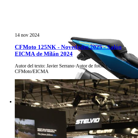
14 nov 2024
CFMoto 125NK - Novedades 2025 - Salón
EICMA de Milán 2024
Autor del texto
:
Javier Serrano
·
Autor de fotos
:
CFMoto/EICMA