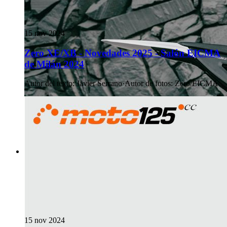
15 nov 2024
Zero XE/XB - Novedades 2025 - Salón EICMA
de Milán 2024
Autor del texto
:
Javier Serrano
·
Autor de fotos
:
Zero/EICMA
15 nov 2024