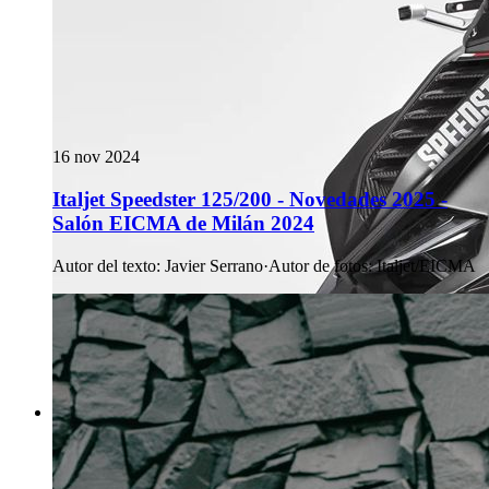
16 nov 2024
Italjet Speedster 125/200 - Novedades 2025 -
Salón EICMA de Milán 2024
Autor del texto
:
Javier Serrano
·
Autor de fotos
:
Italjet/EICMA