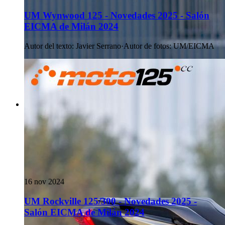
UM Wynwood 125 - Novedades 2025 - Salón
EICMA de Milán 2024
Autor del texto
:
Javier Serrano
·
Autor de fotos
:
UM/EICMA
16 nov 2024
UM Rockville 125/300 - Novedades 2025 -
Salón EICMA de Milán 2024