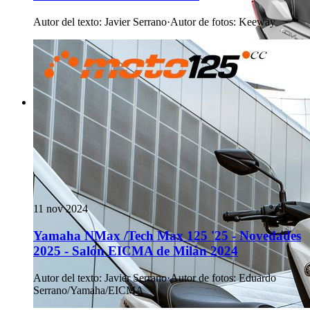
Autor del texto
:
Javier Serrano
·
Autor de fotos
:
Keeway
11 nov 2024
Yamaha NMax /Tech Max 125 '25 - Novedades
2025 - Salón EICMA de Milán 2024
Autor del texto
:
Javier Serrano
·
Autor de fotos
:
Eduardo
Serrano/Yamaha/EICMA