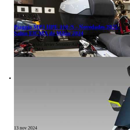
13 nov 2024
Piaggio MP3 HPE 310 /S - Novedades 2025 -
Salón EICMA de Milán 2024
Autor del texto
:
Javier Serrano
·
Autor de fotos
:
Piaggio/EICMA
13 nov 2024