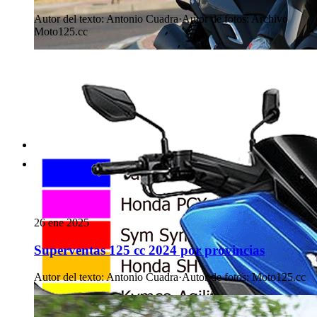
Autor del texto
:
Antonio Cuadra
·
Autor de fotos
:
Archivo
Moto125.cc
26 ene 2025
Superventas 125 cc 2024 por provincias
Autor del texto
:
Antonio Cuadra
·
Autor de fotos
:
Moto125.cc