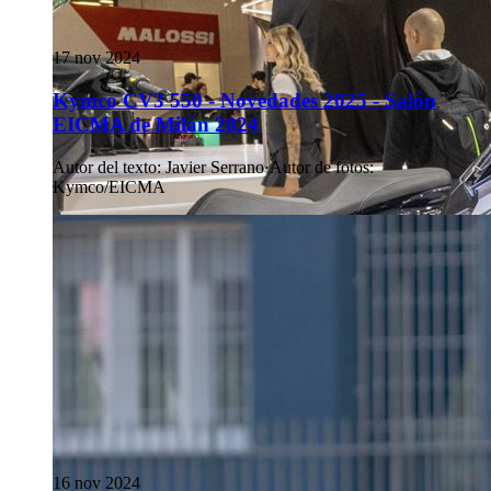
17 nov 2024
Kymco CV3 550 - Novedades 2025 - Salón
EICMA de Milán 2024
Autor del texto
:
Javier Serrano
·
Autor de fotos
:
Kymco/EICMA
16 nov 2024