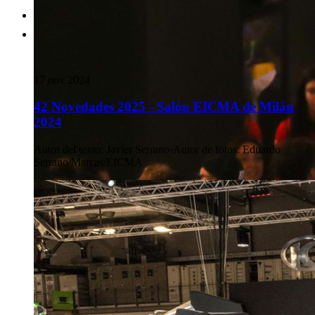
17 nov 2024
42 Novedades 2025 - Salón EICMA de Milán
2024
Autor del texto
:
Javier Serrano
·
Autor de fotos
:
Eduardo
Serrano/Marcas/EICMA