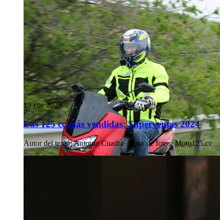
19 ene 2025
Las 125 cc más vendidas: Superventas 2024
Autor del texto
:
Antonio Cuadra
·
Autor de fotos
:
Moto125.cc