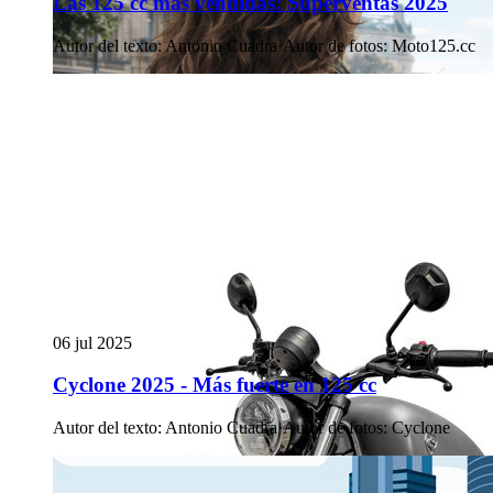
Las 125 cc más vendidas: Superventas 2025
Autor del texto
:
Antonio Cuadra
·
Autor de fotos
:
Moto125.cc
06 jul 2025
Cyclone 2025 - Más fuerte en 125 cc
Autor del texto
:
Antonio Cuadra
·
Autor de fotos
:
Cyclone