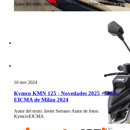
Autor del texto
:
Javier Serrano
·
Autor de fotos
:
UM/EICMA
16 nov 2024
Kymco KMN 125 - Novedades 2025 - Salón
EICMA de Milán 2024
Autor del texto
:
Javier Serrano
·
Autor de fotos
:
Kymco/EICMA