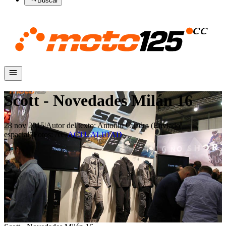
Buscar
Scott - Novedades Milán 16
28 nov 2015
|
Autor del texto
:
Antonio Cuadra (Enviado
espacial)
|
Fotos
:
AC
|
ACTUALIDAD