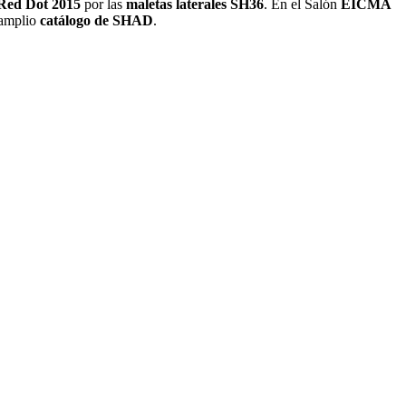
Red Dot 2015
por las
maletas laterales SH36
. En el Salón
EICMA
 amplio
catálogo de SHAD
.