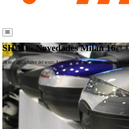
SHAD - Novedades Milán 16
28 nov 2015
|
Autor del texto
:
Antonio Cuadra (Enviado especial)
|
Foto