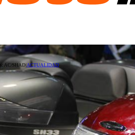
s
:
AC/SHAD
|
ACTUALIDAD