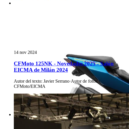
14 nov 2024
CFMoto 125NK - Novedades 2025 - Salón
EICMA de Milán 2024
Autor del texto
:
Javier Serrano
·
Autor de fotos
:
CFMoto/EICMA