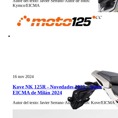
Autor del texto
:
Javier Serrano
·
Autor de fotos
:
Kymco/EICMA
16 nov 2024
Kove NK 125R - Novedades 2025 - Salón
EICMA de Milán 2024
Autor del texto
:
Javier Serrano
·
Autor de fotos
:
Kove/EICMA