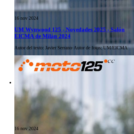
16 nov 2024
UM Wynwood 125 - Novedades 2025 - Salón
EICMA de Milán 2024
Autor del texto
:
Javier Serrano
·
Autor de fotos
:
UM/EICMA
16 nov 2024