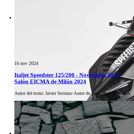
16 nov 2024
Italjet Speedster 125/200 - Novedades 2025 -
Salón EICMA de Milán 2024
Autor del texto
:
Javier Serrano
·
Autor de fotos
:
Italjet/EICMA