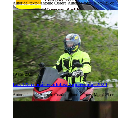
Autor del texto
:
Antonio Cuadra
·
Autor de fotos
:
Moto125.cc
19 ene 2025
Las 125 cc más vendidas: Superventas 2024
Autor del texto
:
Antonio Cuadra
·
Autor de fotos
:
Moto125.cc