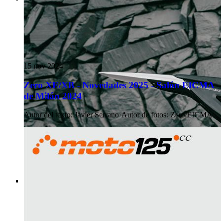
15 nov 2024
Zero XE/XB - Novedades 2025 - Salón EICMA
de Milán 2024
Autor del texto
:
Javier Serrano
·
Autor de fotos
:
Zero/EICMA