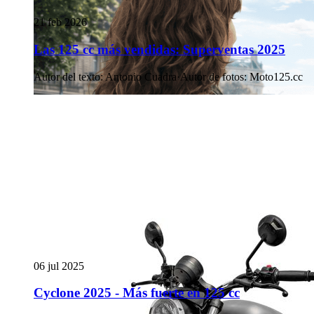
21 feb 2026
Las 125 cc más vendidas: Superventas 2025
Autor del texto
:
Antonio Cuadra
·
Autor de fotos
:
Moto125.cc
06 jul 2025
Cyclone 2025 - Más fuerte en 125 cc