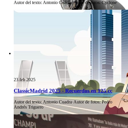
Autor del texto
:
Antonio Cuadra
·
Autor de fotos
:
Cyclone
23 feb 2025
ClassicMadrid 2025 - Recuerdos en 125 cc
Autor del texto
:
Antonio Cuadra
·
Autor de fotos
:
Pedro
Andrés Triguero