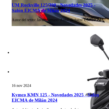
UM Rockville 125/300 - Novedades 2025 -
Salón EICMA de Milán 2024
Autor del texto
:
Javier Serrano
·
Autor de fotos
:
UM/EICMA
16 nov 2024
Kymco KMN 125 - Novedades 2025 - Salón
EICMA de Milán 2024