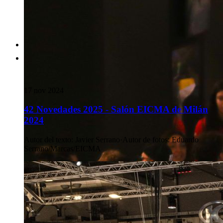
17 nov 2024
42 Novedades 2025 - Salón EICMA de Milán
2024
Autor del texto
:
Javier Serrano
·
Autor de fotos
:
Eduardo
Serrano/Marcas/EICMA