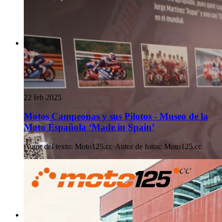
22 feb 2025
Motos Campeonas y sus Pilotos - Museo de la
Moto Española ‘Made in Spain’
Autor del texto
:
Moto125.cc
·
Autor de fotos
:
Moto125.cc