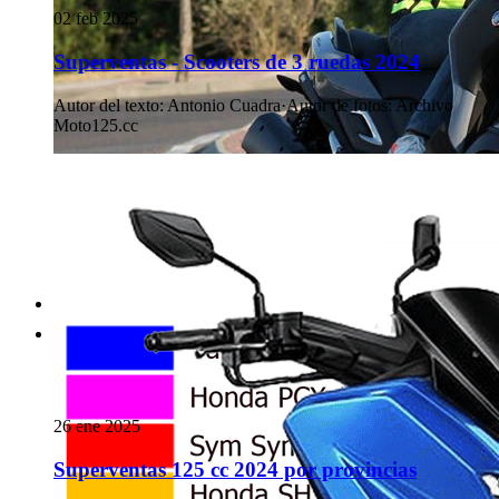
02 feb 2025
Superventas - Scooters de 3 ruedas 2024
Autor del texto
:
Antonio Cuadra
·
Autor de fotos
:
Archivo
Moto125.cc
26 ene 2025
Superventas 125 cc 2024 por provincias