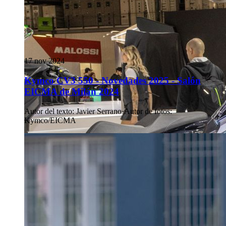
17 nov 2024
Kymco CV3 550 - Novedades 2025 - Salón
EICMA de Milán 2024
Autor del texto
:
Javier Serrano
·
Autor de fotos
:
Kymco/EICMA