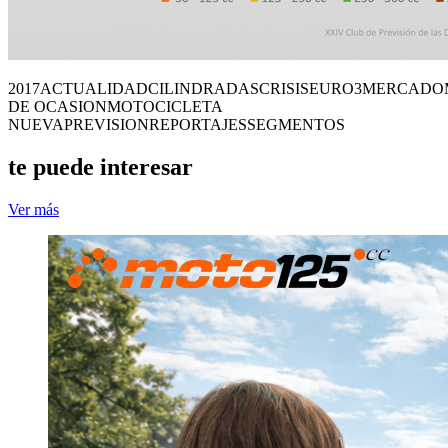
2017
ACTUALIDAD
CILINDRADAS
CRISIS
EURO3
MERCADO
DE OCASION
MOTOCICLETA
NUEVA
PREVISION
REPORTAJES
SEGMENTOS
te puede interesar
Ver más