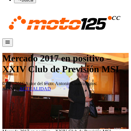
Buscar
Mercado 2017 en positivo –
XXIV Club de Previsión MSI
05 dic 2016
|
Autor del texto
:
Antonio Cuadra
|
Fotos
:
AC/MSI
|
ACTUALIDAD