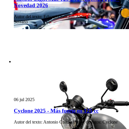
Novedad 2026
Autor del texto
:
Eduardo Serrano
·
Autor de fotos
:
Javier
Serrano
06 jul 2025
Cyclone 2025 - Más fuerte en 125 cc
Autor del texto
:
Antonio Cuadra
·
Autor de fotos
:
Cyclone