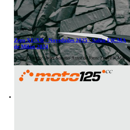
15 nov 2024
Zero XE/XB - Novedades 2025 - Salón EICMA
de Milán 2024
Autor del texto
:
Javier Serrano
·
Autor de fotos
:
Zero/EICMA