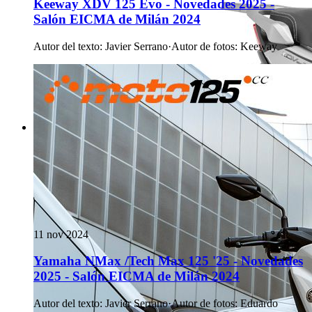
Keeway XDV 125 Evo - Novedades 2025 -
Salón EICMA de Milán 2024
Autor del texto
:
Javier Serrano
·
Autor de fotos
:
Keeway
11 nov 2024
Yamaha NMax /Tech Max 125 '25 - Novedades
2025 - Salón EICMA de Milán 2024
Autor del texto
:
Javier Serrano
·
Autor de fotos
:
Eduardo