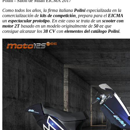
Polini - Salón de Milán EICMA 2017
Como todos los años, la firma italiana
Polini
especializada en la
comercialización de
kits de competición
, prepara para el
EICMA
un
espectacular prototipo
. En este caso se trata de un
scooter con
motor 2T
basado en un modelo originalmente de
50 cc
que
consigue alcanzar los
38 CV
con
elementos del catálogo Polini
.