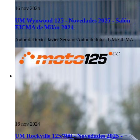
16 nov 2024
UM Wynwood 125 - Novedades 2025 - Salón
EICMA de Milán 2024
Autor del texto
:
Javier Serrano
·
Autor de fotos
:
UM/EICMA
16 nov 2024
UM Rockville 125/300 - Novedades 2025 -