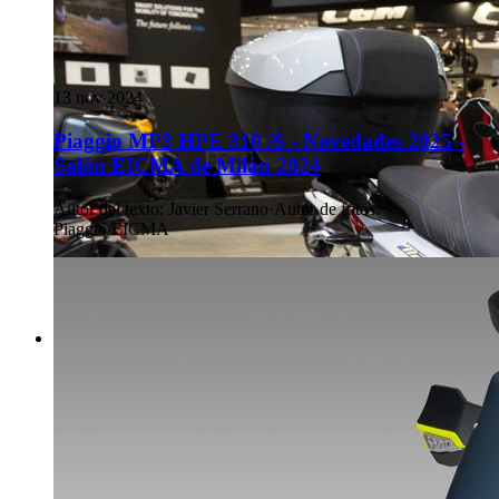
13 nov 2024
Piaggio MP3 HPE 310 /S - Novedades 2025 -
Salón EICMA de Milán 2024
Autor del texto
:
Javier Serrano
·
Autor de fotos
:
Piaggio/EICMA