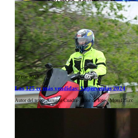
19 ene 2025
Las 125 cc más vendidas: Superventas 2024
Autor del texto
:
Antonio Cuadra
·
Autor de fotos
:
Moto125.cc