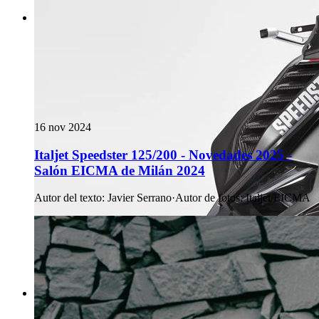
16 nov 2024
Italjet Speedster 125/200 - Novedades 2025 -
Salón EICMA de Milán 2024
Autor del texto
:
Javier Serrano
·
Autor de fotos
:
Italjet/EICMA