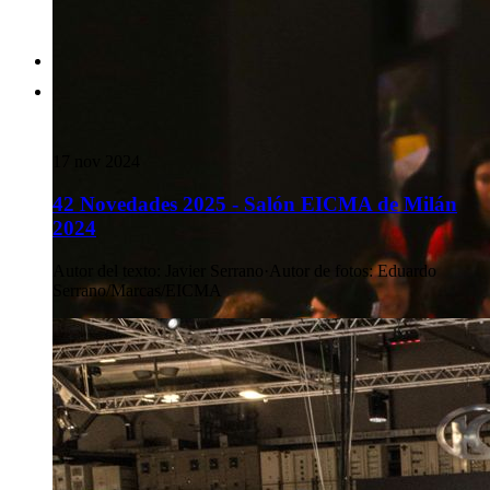
17 nov 2024
42 Novedades 2025 - Salón EICMA de Milán
2024
Autor del texto
:
Javier Serrano
·
Autor de fotos
:
Eduardo
Serrano/Marcas/EICMA