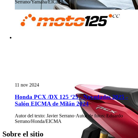
Serrano/Yamaha/EICMA
11 nov 2024
Honda PCX /DX 125 ‘25 - Novedades 2025 -
Salón EICMA de Milán 2024
Autor del texto
:
Javier Serrano
·
Autor de fotos
:
Eduardo
Serrano/Honda/EICMA
Sobre el sitio