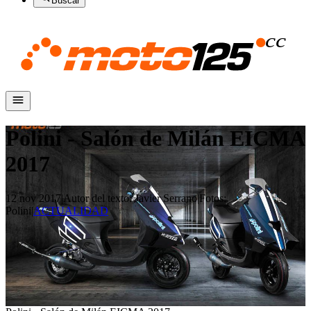
Buscar
Polini - Salón de Milán EICMA
2017
12 nov 2017
|
Autor del texto
:
Javier Serrano
|
Fotos
:
Polini
|
ACTUALIDAD