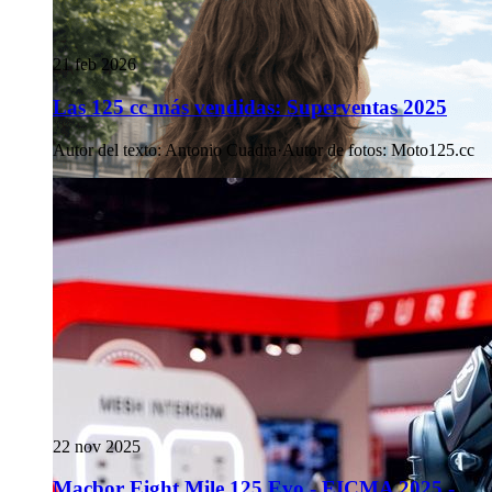
21 feb 2026
Las 125 cc más vendidas: Superventas 2025
Autor del texto
:
Antonio Cuadra
·
Autor de fotos
:
Moto125.cc
22 nov 2025
Macbor Eight Mile 125 Evo - EICMA 2025 -