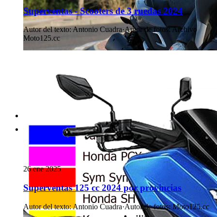
Superventas - Scooters de 3 ruedas 2024
Autor del texto
:
Antonio Cuadra
·
Autor de fotos
:
Archivo
Moto125.cc
26 ene 2025
Superventas 125 cc 2024 por provincias
Autor del texto
:
Antonio Cuadra
·
Autor de fotos
:
Moto125.cc