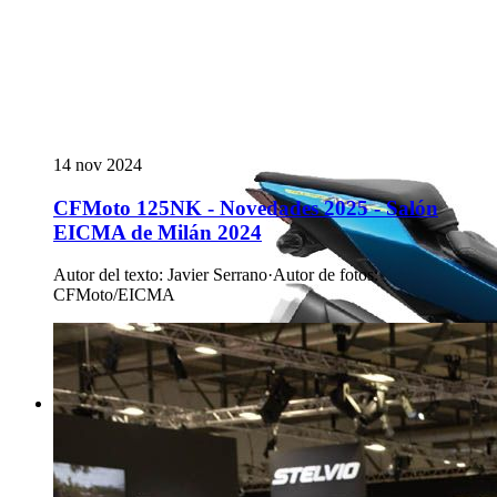
14 nov 2024
CFMoto 125NK - Novedades 2025 - Salón
EICMA de Milán 2024
Autor del texto
:
Javier Serrano
·
Autor de fotos
:
CFMoto/EICMA