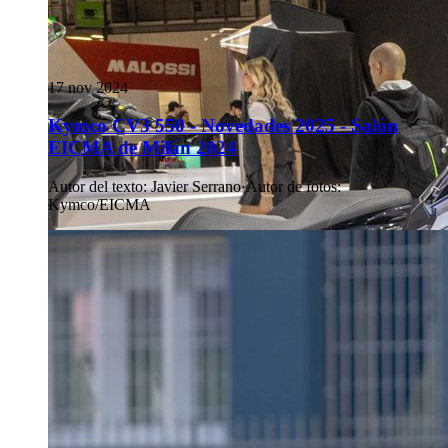
17 nov 2024
Kymco CV3 550 - Novedades 2025 - Salón
EICMA de Milán 2024
Autor del texto
:
Javier Serrano
·
Autor de fotos
:
Kymco/EICMA