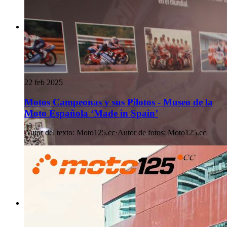
22 feb 2025
Motos Campeonas y sus Pilotos - Museo de la
Moto Española ‘Made in Spain’
Autor del texto
:
Moto125.cc
·
Autor de fotos
:
Moto125.cc