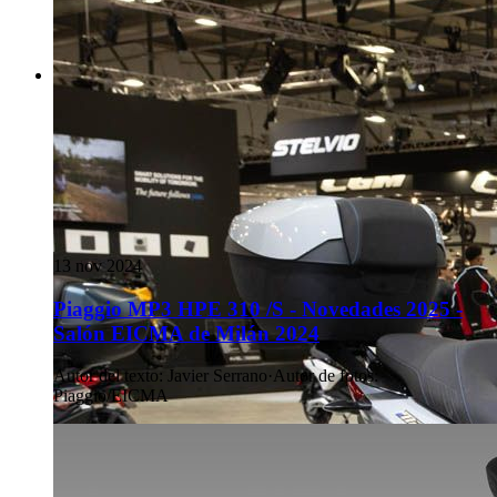
13 nov 2024
Piaggio MP3 HPE 310 /S - Novedades 2025 -
Salón EICMA de Milán 2024
Autor del texto
:
Javier Serrano
·
Autor de fotos
:
Piaggio/EICMA