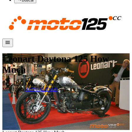
Buscar
Leonart Daytona 125 How
Much
19 nov 2010
|
Autor del texto
:
Antonio Cuadra
|
Fotos
:
Moto125.cc
|
ACTUALIDAD