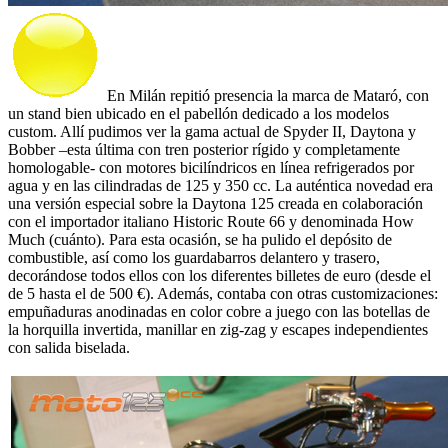
En Milán repitió presencia la marca de Mataró, con
un stand bien ubicado en el pabellón dedicado a los modelos
custom. Allí pudimos ver la gama actual de Spyder II, Daytona y
Bobber –esta última con tren posterior rígido y completamente
homologable- con motores bicilíndricos en línea refrigerados por
agua y en las cilindradas de 125 y 350 cc. La auténtica novedad era
una versión especial sobre la Daytona 125 creada en colaboración
con el importador italiano Historic Route 66 y denominada How
Much (cuánto). Para esta ocasión, se ha pulido el depósito de
combustible, así como los guardabarros delantero y trasero,
decorándose todos ellos con los diferentes billetes de euro (desde el
de 5 hasta el de 500 €). Además, contaba con otras customizaciones:
empuñaduras anodinadas en color cobre a juego con las botellas de
la horquilla invertida, manillar en zig-zag y escapes independientes
con salida biselada.