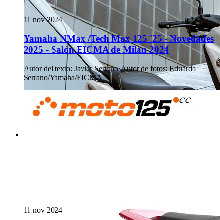
11 nov 2024
Yamaha NMax /Tech Max 125 '25 - Novedades
2025 - Salón EICMA de Milán 2024
Autor del texto
:
Javier Serrano
·
Autor de fotos
:
Eduardo
Serrano/Yamaha/EICMA
11 nov 2024