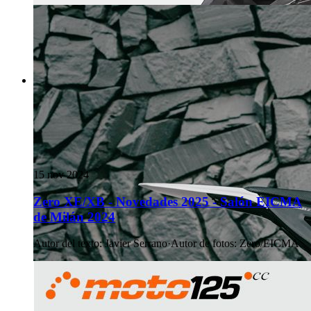
15 nov 2024
Zero XE/XB - Novedades 2025 - Salón EICMA
de Milán 2024
Autor del texto
:
Javier Serrano
·
Autor de fotos
:
Zero/EICMA