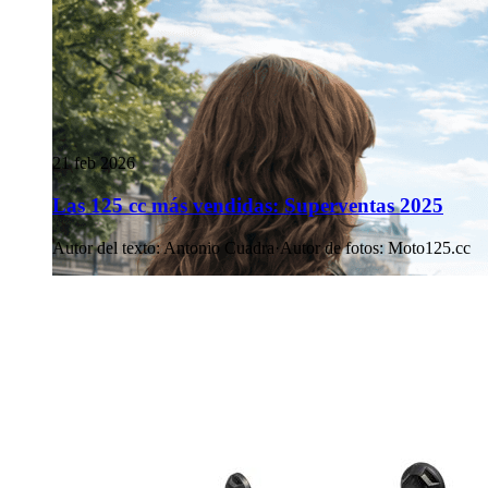
21 feb 2026
Las 125 cc más vendidas: Superventas 2025
Autor del texto
:
Antonio Cuadra
·
Autor de fotos
:
Moto125.cc