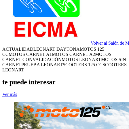
Volver al Salón de 
ACTUALIDAD
LEONART DAYTONA
MOTOS 125
CC
MOTOS CARNET A1
MOTOS CARNET A2
MOTOS
CARNET CONVALIDACIÓN
MOTOS LEONART
MOTOS SIN
CARNET
PRUEBA LEONART
SCOOTERS 125 CC
SCOOTERS
LEONART
te puede interesar
Ver más