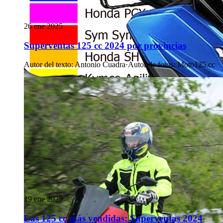
26 ene 2025
Superventas 125 cc 2024 por provincias
Autor del texto
:
Antonio Cuadra
·
Autor de fotos
:
Moto125.cc
19 ene 2025
Las 125 cc más vendidas: Superventas 2024