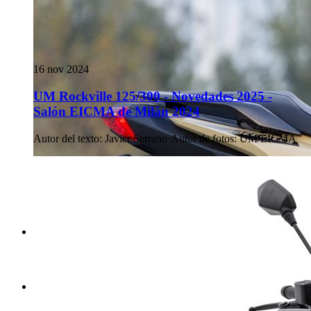
16 nov 2024
UM Rockville 125/300 - Novedades 2025 -
Salón EICMA de Milán 2024
Autor del texto
:
Javier Serrano
·
Autor de fotos
:
UM/EICMA