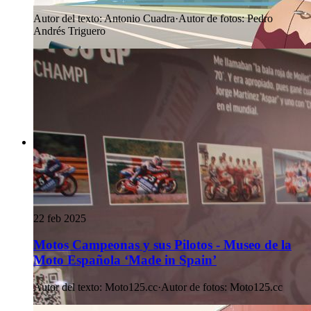
Autor del texto
:
Antonio Cuadra
·
Autor de fotos
:
Pedro
Andrés Triguero
22 feb 2025
Motos Campeonas y sus Pilotos - Museo de la
Moto Española ‘Made in Spain’
Autor del texto
:
Moto125.cc
·
Autor de fotos
:
Moto125.cc