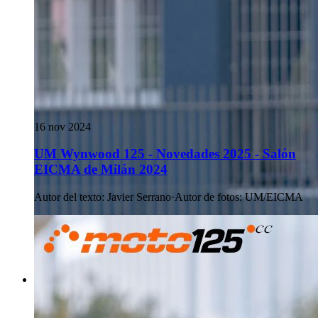
16 nov 2024
UM Wynwood 125 - Novedades 2025 - Salón
EICMA de Milán 2024
Autor del texto
:
Javier Serrano
·
Autor de fotos
:
UM/EICMA