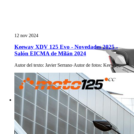
12 nov 2024
Keeway XDV 125 Evo - Novedades 2025 -
Salón EICMA de Milán 2024
Autor del texto
:
Javier Serrano
·
Autor de fotos
:
Keeway