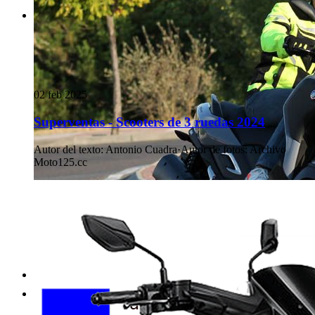
02 feb 2025
Superventas - Scooters de 3 ruedas 2024
Autor del texto
:
Antonio Cuadra
·
Autor de fotos
:
Archivo
Moto125.cc