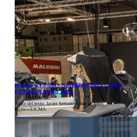
17 nov 2024
Kymco CV3 550 - Novedades 2025 - Salón
EICMA de Milán 2024
Autor del texto
:
Javier Serrano
·
Autor de fotos
:
Kymco/EICMA