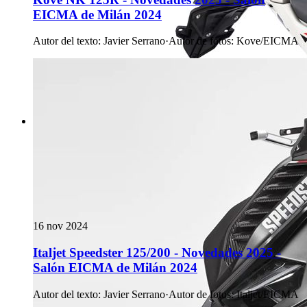
EICMA de Milán 2024
Autor del texto
:
Javier Serrano
·
Autor de fotos
:
Kove/EICMA
16 nov 2024
Italjet Speedster 125/200 - Novedades 2025 -
Salón EICMA de Milán 2024
Autor del texto
:
Javier Serrano
·
Autor de fotos
:
Italjet/EICMA