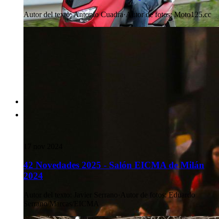
Autor del texto
:
Antonio Cuadra
·
Autor de fotos
:
Moto125.cc
17 nov 2024
42 Novedades 2025 - Salón EICMA de Milán
2024
Autor del texto
:
Javier Serrano
·
Autor de fotos
:
Eduardo
Serrano/Marcas/EICMA