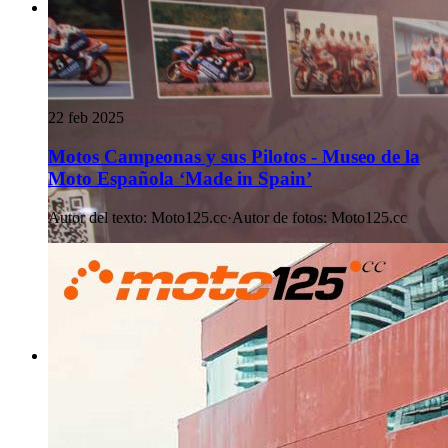
22 feb 2025
Motos Campeonas y sus Pilotos - Museo de la
Moto Española ‘Made in Spain’
Autor del texto
:
Moto125.cc
·
Autor de fotos
:
Moto125.cc