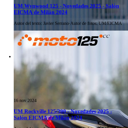
UM Wynwood 125 - Novedades 2025 - Salón
EICMA de Milán 2024
Autor del texto
:
Javier Serrano
·
Autor de fotos
:
UM/EICMA
16 nov 2024
UM Rockville 125/300 - Novedades 2025 -
Salón EICMA de Milán 2024