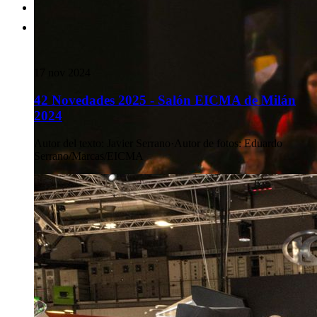
17 nov 2024
42 Novedades 2025 - Salón EICMA de Milán
2024
Autor del texto
:
Javier Serrano
·
Autor de fotos
:
Eduardo
Serrano/Marcas/EICMA