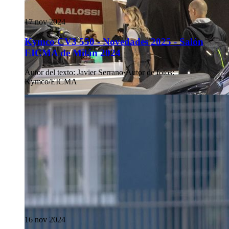
17 nov 2024
Kymco CV3 550 - Novedades 2025 - Salón
EICMA de Milán 2024
Autor del texto
:
Javier Serrano
·
Autor de fotos
:
Kymco/EICMA
16 nov 2024