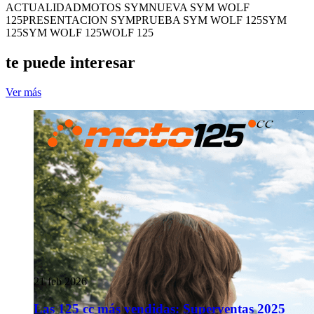
ACTUALIDAD
MOTOS SYM
NUEVA SYM WOLF
125
PRESENTACION SYM
PRUEBA SYM WOLF 125
SYM
125
SYM WOLF 125
WOLF 125
te puede interesar
Ver más
21 feb 2026
Las 125 cc más vendidas: Superventas 2025