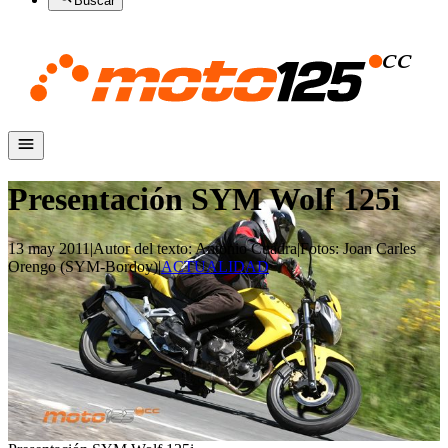
Buscar
Presentación SYM Wolf 125i
13 may 2011
|
Autor del texto
:
Antonio Cuadra
|
Fotos
:
Joan Carles
Orengo (SYM-Bordoy)
|
ACTUALIDAD