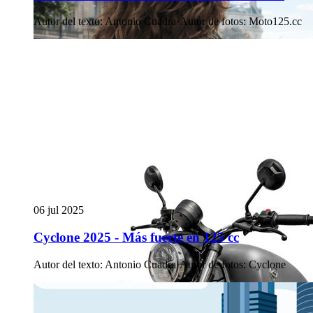
Autor del texto
:
Antonio Cuadra
·
Autor de fotos
:
Moto125.cc
06 jul 2025
Cyclone 2025 - Más fuerte en 125 cc
Autor del texto
:
Antonio Cuadra
·
Autor de fotos
:
Cyclone