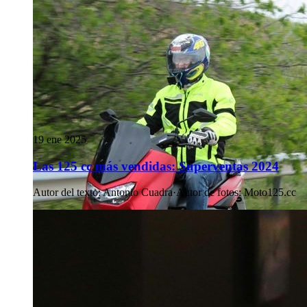
19 ene 2025
Las 125 cc más vendidas: Superventas 2024
Autor del texto
:
Antonio Cuadra
·
Autor de fotos
:
Moto125.cc