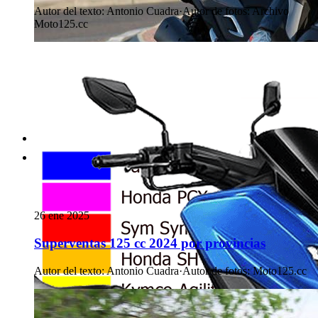
Autor del texto
:
Antonio Cuadra
·
Autor de fotos
:
Archivo
Moto125.cc
26 ene 2025
Superventas 125 cc 2024 por provincias
Autor del texto
:
Antonio Cuadra
·
Autor de fotos
:
Moto125.cc