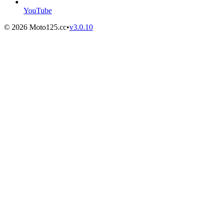
YouTube
©
2026
Moto125.cc
•
v
3.0.10