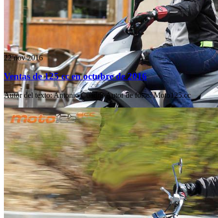
22 nov 2016
Ventas de 125 cc en octubre de 2016
Autor del texto
:
Antonio Cuadra
·
Autor de fotos
:
Moto125.cc