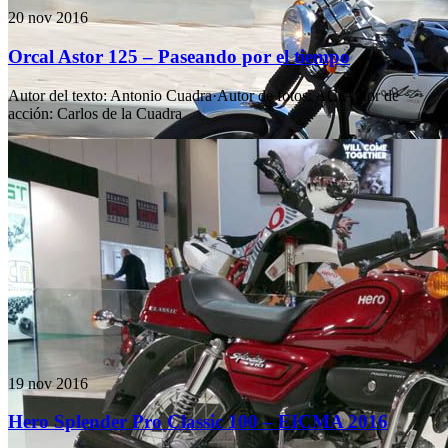
20 nov 2016
Orcal Astor 125 – Paseando por el tiempo
Autor del texto
:
Antonio Cuadra
·
Autor de fotos
:
AC
·
Autor de
acción
:
Carlos de la Cuadra
19 nov 2016
Hero Splender Pro Classic 100 – EICMA 2016