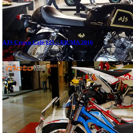
19 nov 2016
AJS Crown Café 125 – EICMA 2016
Autor del texto
:
Eduardo Serrano
·
Autor de fotos
:
.Javier Serrano