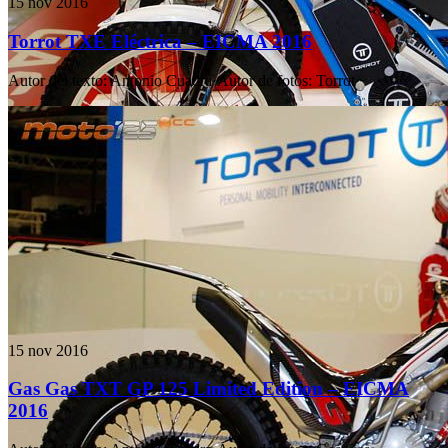
15 nov 2016
Torrot TXE Eléctrica – EICMA 2016
Autor del texto
:
Antonio Cuadra
·
Autor de fotos
:
Torrot
15 nov 2016
Gas Gas TXT GP 125 Limited Edition – EICMA
2016