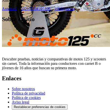
Autor del texto
:
Antonio Cuadra
·
Autor de fotos
:
Gas Gas
Anterior
1
…
102
103
104
105
106
…
196
Siguiente
Sobre el sitio
Descubre pruebas, noticias y comparativas de motos 125 y scooters
sin carnet. Toda la información para conductores con carnet B o
jóvenes de 16 años que buscan su primera moto.
Enlaces
Sobre nosotros
Política de privacidad
Política de cookies
Aviso legal
Restablecer preferencias de cookies