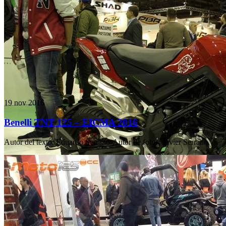
19 nov 2016
Benelli TNT 125 – EICMA 2016
Autor del texto
:
Eduardo Serrano
·
Autor de fotos
:
Javier Serrano