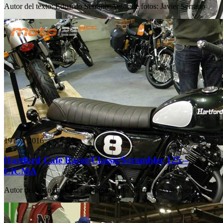
Autor del texto
:
Eduardo Serrano
·
Autor de fotos
:
Javier Serrano
19 nov 2016
Hartford Café Racer/Classic/Scrambler 125 –
EICMA
Autor del texto
:
Eduardo Serrano
·
Autor de fotos
:
Javier Serrano