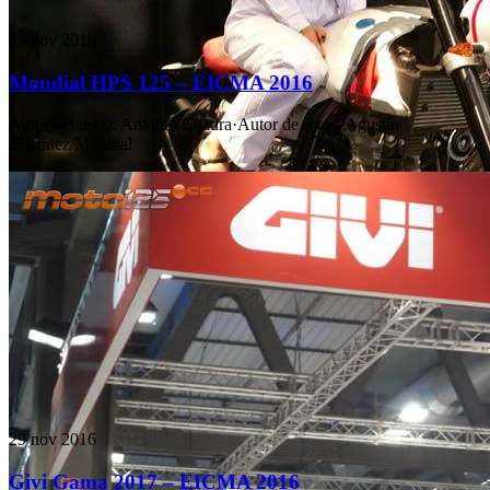
29 nov 2016
Mondial HPS 125 – EICMA 2016
Autor del texto
:
Antonio Cuadra
·
Autor de fotos
:
Agustín
Martínez/Mondial
29 nov 2016
Givi Gama 2017 – EICMA 2016