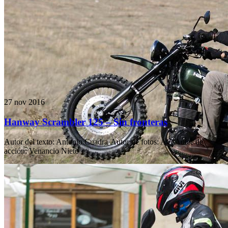
27 nov 2016
Hanway Scrambler 125 – Sin fronteras
Autor del texto
:
Antonio Cuadra
·
Autor de fotos
:
AC
·
Autor de
acción
:
Venancio Nieto