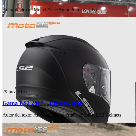
Autor del texto
:
Moto125.cc
·
Autor de fotos
:
Givi
29 nov 2016
Gama LS2 2017 – EICMA 2016
Autor del texto
:
Antonio Cuadra
·
Autor de fotos
:
LS2 Helmets