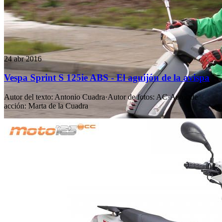
24 abr 2016
Vespa Sprint S 125ie ABS - El aguijón de la avispa
Autor del texto
:
Antonio Cuadra
·
Autor de fotos
:
AC
·
Autor de
acción
:
Marta de la Cuadra