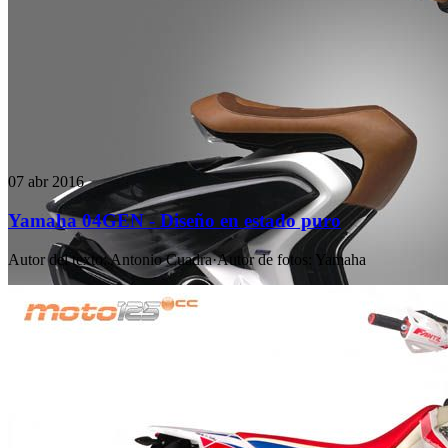
07 abr 2016
Yamaha 04GEN - Diseño en estado puro
Autor del texto
:
Antonio Cuadra
·
Autor de fotos
:
Yamaha