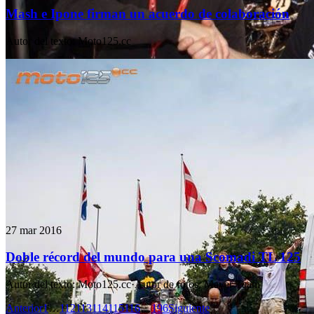
Mash e Ipone firman un acuerdo de colaboración
Autor del texto
:
Moto125.cc
27 mar 2016
Doble récord del mundo para una Scomadi TL 125
Autor del texto
:
Moto125.cc
·
Autor de fotos
:
Mayer Team
Anterior
1
…
112
113
114
115
116
…
196
Siguiente