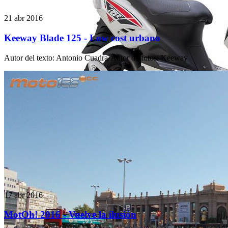
21 abr 2016
Keeway Blade 125 - Low cost urbano
Autor del texto
:
Antonio Cuadra
·
Autor de fotos
:
Keeway
17 abr 2016
MotOh! 2016 - Vuelve la ilusión