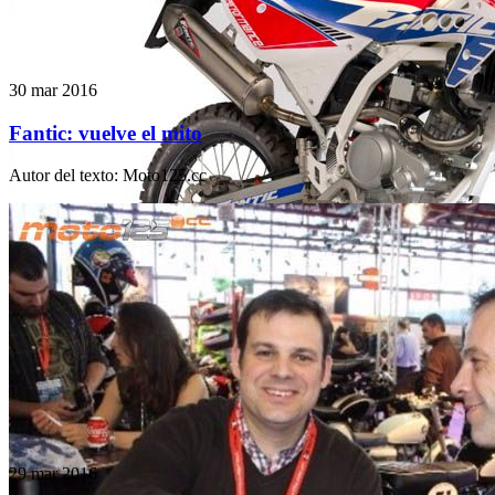
30 mar 2016
Fantic: vuelve el mito
Autor del texto
:
Moto125.cc
29 mar 2016