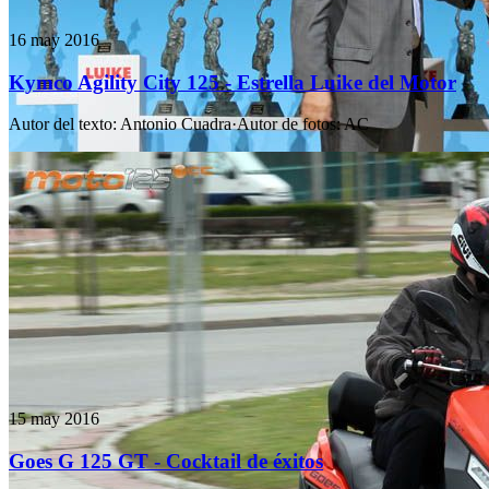
16 may 2016
Kymco Agility City 125 - Estrella Luike del Motor
Autor del texto
:
Antonio Cuadra
·
Autor de fotos
:
AC
15 may 2016
Goes G 125 GT - Cocktail de éxitos