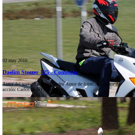
02 may 2016
Daelim Steezer 125 - Comodín
Autor del texto
:
Antonio Cuadra
·
Autor de fotos
:
AC
·
Autor de
acción
:
Carlos de la Cuadra