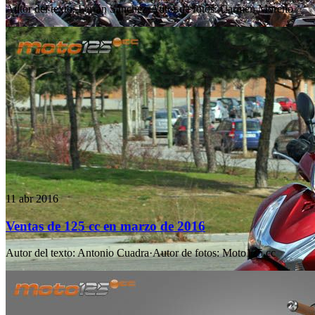
Autor del texto
:
Ferrán Sánchez
·
Autor de fotos
:
Carmen Moreno
11 abr 2016
Ventas de 125 cc en marzo de 2016
Autor del texto
:
Antonio Cuadra
·
Autor de fotos
:
Moto125.cc