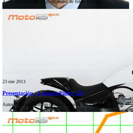
Autor del texto
:
Moto125.cc
·
Autor de fotos
:
Kymco
23 ene 2013
Presentación - Leonart Pilder 125
Autor del texto
:
Antonio Cuadra
·
Autor de fotos
:
Leonart