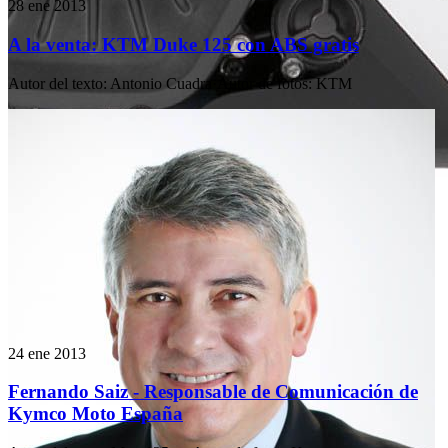
28 ene 2013
A la venta: KTM Duke 125 con ABS gratis
Autor del texto
:
Antonio Cuadra
·
Autor de fotos
:
KTM
24 ene 2013
Fernando Saiz - Responsable de Comunicación de
Kymco Moto España