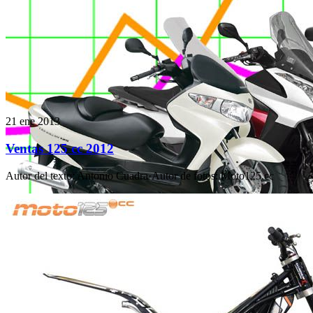
21 ene 2013
Ventas 125 cc 2012
Autor del texto
:
Antonio Cuadra
·
Autor de fotos
:
Moto125.cc