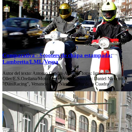
03 feb 2013
Comparativa - Scooters de chapa estampada:
Lambretta/LML/Vespa
Autor del texto
:
Antonio Cuadra
·
Autor de fotos
:
Ignacio
Oller/E.S.Orellana/Moto125.cc
·
Autor de acción
:
Daniel Navarro
"DaniRacing", Venancio Luis Nieto, Carlos de la Cuadra