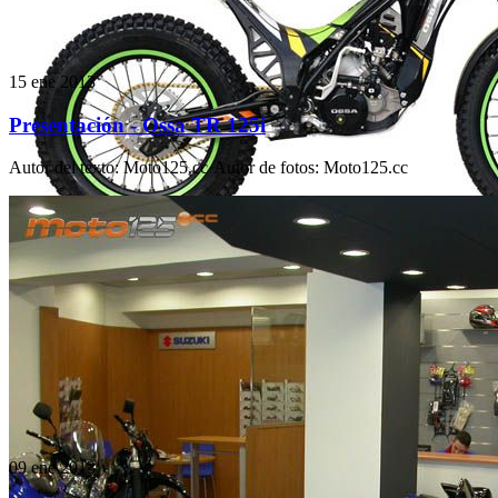
15 ene 2013
Presentación - Ossa TR 125i
Autor del texto
:
Moto125.cc
·
Autor de fotos
:
Moto125.cc
09 ene 2013