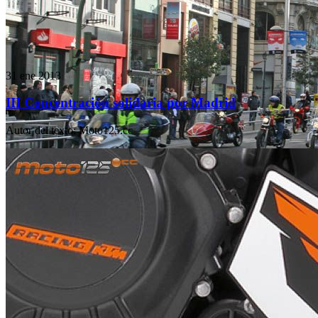
31 ene 2013
III Concentración solidaria por Madrid
Autor del texto
:
Moto125.cc