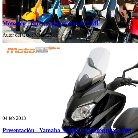
05 feb 2013
Motorien - Nuevo importador de LML
Autor del texto
:
Moto125.cc
04 feb 2013
Presentación - Yamaha X-Max 125 Executive /ABS