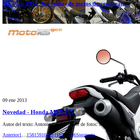
Sin Plan PIVE las ventas de motos descenderán
Autor del texto
:
Moto125.cc
·
Autor de fotos
:
Moto125.cc
09 ene 2013
Novedad - Honda MSX 125
Autor del texto
:
Antonio Cuadra
·
Autor de fotos
:
Moto125.cc
Anterior
1
…
158
159
160
161
162
…
196
Siguiente