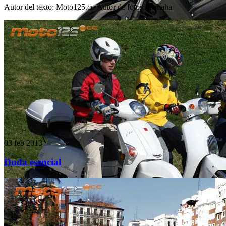
Autor del texto
:
Moto125.cc
·
Autor de fotos
:
Yamaha
03 feb 2013
Duda esencial