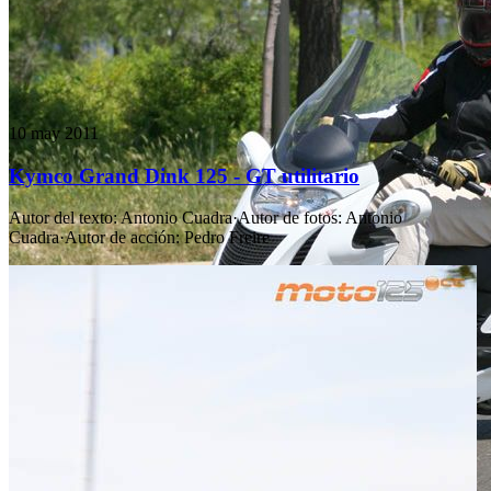
10 may 2011
Kymco Grand Dink 125 - GT utilitario
Autor del texto
:
Antonio Cuadra
·
Autor de fotos
:
Antonio
Cuadra
·
Autor de acción
:
Pedro Freire