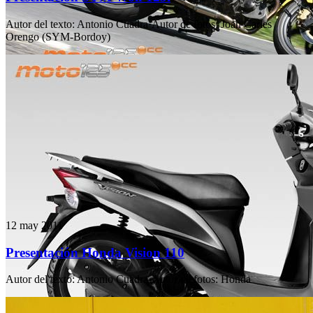
Autor del texto
:
Antonio Cuadra
·
Autor de fotos
:
Joan Carles
Orengo (SYM-Bordoy)
12 may 2011
Presentación Honda Vision 110
Autor del texto
:
Antonio Cuadra
·
Autor de fotos
:
Honda