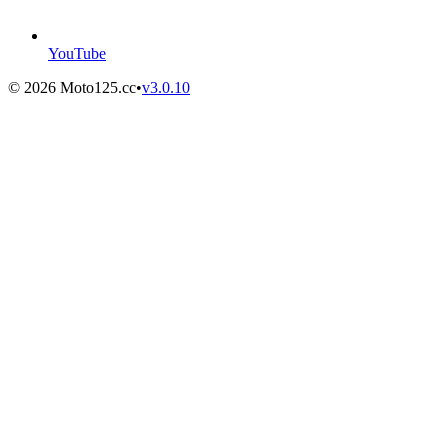
YouTube
©
2026
Moto125.cc
•
v
3.0.10