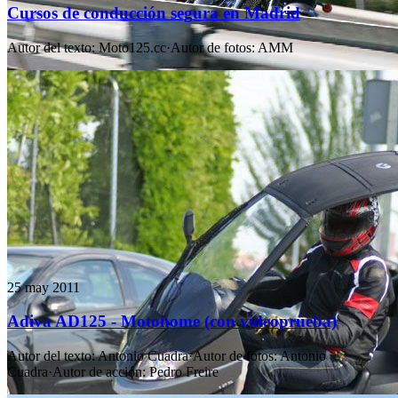
Cursos de conducción segura en Madrid
Autor del texto
:
Moto125.cc
·
Autor de fotos
:
AMM
25 may 2011
Adiva AD125 - Motohome (con videoprueba)
Autor del texto
:
Antonio Cuadra
·
Autor de fotos
:
Antonio
Cuadra
·
Autor de acción
:
Pedro Freire