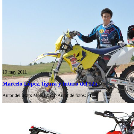
19 may 2011
Marcelo López, figura y futuro del 125.
Autor del texto
:
Moto125.cc
·
Autor de fotos
:
PL