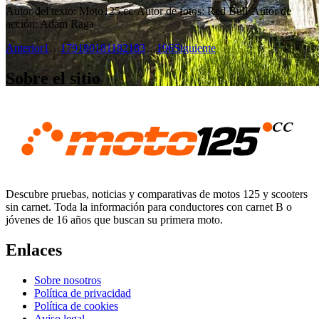
Autor del texto
:
Moto125.cc
·
Autor de fotos
:
Red Bull
·
Autor de
acción
:
Adam Raga
Anterior
1
…
179
180
181
182
183
…
196
Siguiente
Sobre el sitio
Descubre pruebas, noticias y comparativas de motos 125 y scooters
sin carnet. Toda la información para conductores con carnet B o
jóvenes de 16 años que buscan su primera moto.
Enlaces
Sobre nosotros
Política de privacidad
Política de cookies
Aviso legal