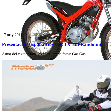
17 may 2011
Presentación España Gas Gas TX 125 Randonné
Autor del texto
:
Moto125.cc
·
Autor de fotos
:
Gas Gas