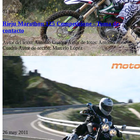
01 jun 2011
Rieju Marathon 125 Competizione - Toma de
contacto
Autor del texto
:
Antonio Cuadra
·
Autor de fotos
:
Antonio
Cuadra
·
Autor de acción
:
Marcelo López
26 may 2011