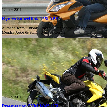
17 may 2011
Kymco SuperDink 125i ABS
Autor del texto
:
Antonio Cuadra
·
Autor de fotos
:
I. Medrano/M.
Méndez
·
Autor de acción
:
Antonio Cuadra
13 may 2011
Presentación SYM Wolf 125i