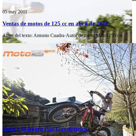
05 may 2011
Ventas de motos de 125 cc en abril de 2011
Autor del texto
:
Antonio Cuadra
·
Autor de fotos
:
Moto125.cc
03 may 2011
Raga y la nueva Gas Gas eléctrica