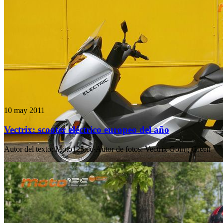
10 may 2011
Vectrix: scooter eléctrico europeo del año
Autor del texto
:
Moto125.cc
·
Autor de fotos
:
Vectrix Going Green