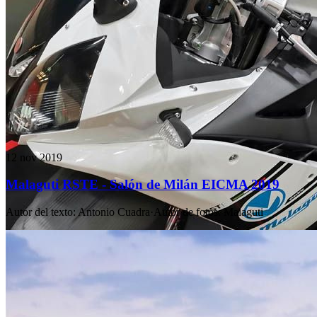
12 nov 2019
Malaguti RSTE - Salón de Milán EICMA 2019
Autor del texto
:
Antonio Cuadra
·
Autor de fotos
:
Malaguti