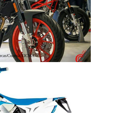
rcas/Cortesía EICMA