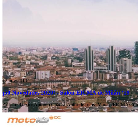
12 nov 2019
¡50 Novedades 2020! - Salón EICMA de Milán ‘19
Autor del texto
:
Antonio Cuadra
·
Autor de fotos
:
Marcas/EICMA/Edua