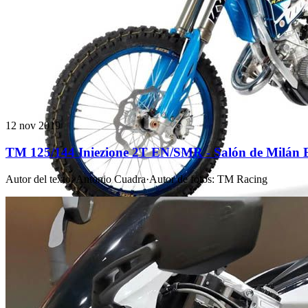
12 nov 2019
TM 125/144 Iniezione 2T EN/SMR - Salón de Milá
Autor del texto
:
Antonio Cuadra
·
Autor de fotos
:
TM Racing