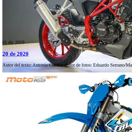
01 dic 2019
20 de 2020
Autor del texto
:
Antonio Cuadra
·
Autor de fotos
:
Eduardo Serrano/Ma