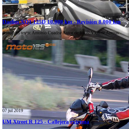
11 jul 2019
Daelim XQ1 125D 10.000 km - Revisión 8.000 km
Autor del texto
:
Antonio Cuadra
·
Autor de fotos
:
Vicente Arenas
07 jul 2019
UM Xtreet R 125 - Callejera extrema