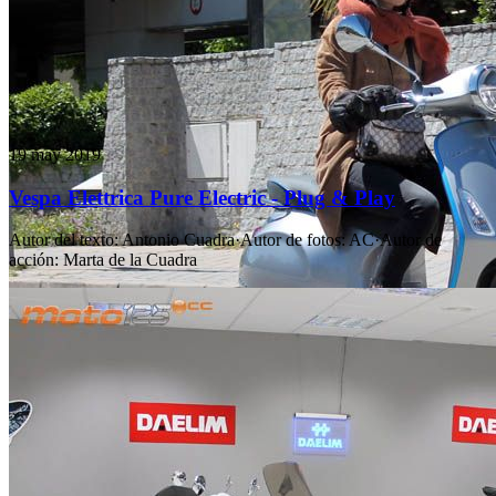
19 may 2019
Vespa Elettrica Pure Electric - Plug & Play
Autor del texto
:
Antonio Cuadra
·
Autor de fotos
:
AC
·
Autor de
acción
:
Marta de la Cuadra