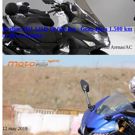
16 may 2019
Daelim XQ1 125D 10.000 km - Gran Ruta 1.500 km
(y III): Córdoba
Autor del texto
:
Antonio Cuadra
·
Autor de fotos
:
Vicente Arenas/AC
12 may 2019