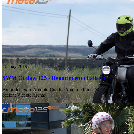
26 may 2019
SWM Outlaw 125 - Renacimiento italiano
Autor del texto
:
Antonio Cuadra
·
Autor de fotos
:
AC
·
Autor de
acción
:
Vicente Arenas