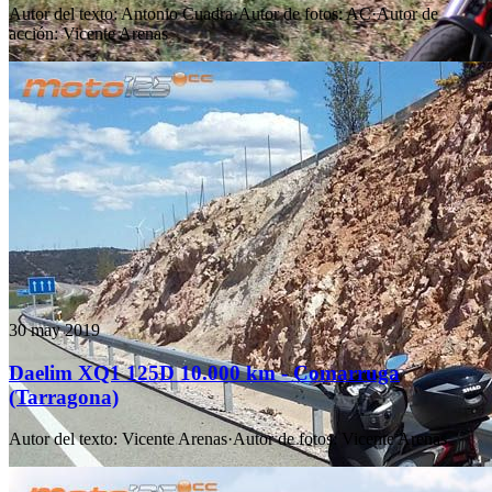
Autor del texto
:
Antonio Cuadra
·
Autor de fotos
:
AC
·
Autor de
acción
:
Vicente Arenas
30 may 2019
Daelim XQ1 125D 10.000 km - Comarruga
(Tarragona)
Autor del texto
:
Vicente Arenas
·
Autor de fotos
:
Vicente Arenas