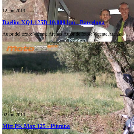
12 jun 2019
Daelim XQ1 125D 10.000 km - Barcelona
Autor del texto
:
Vicente Arenas
·
Autor de fotos
:
Vicente Arenas
02 jun 2019
Mitt PK Max 125 - Pintona