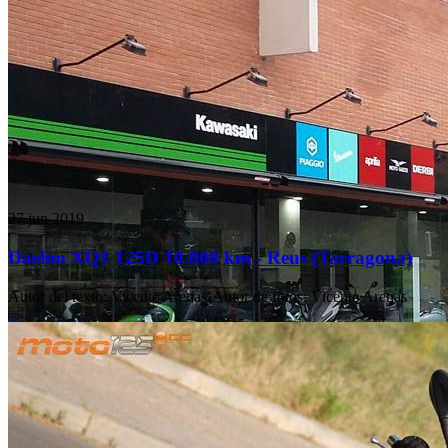
27 jun 2019
Daelim XQ1 125D 10.000 km - Reus (Tarragona)
Autor del texto
:
Vicente Arenas
·
Autor de fotos
:
Vicente Arenas