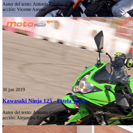
Autor del texto
:
Antonio Cuadra
·
Autor de fotos
:
AC
·
Autor de
acción
:
Vicente Arenas
30 jun 2019
Kawasaki Ninja 125 - Estela verde
Autor del texto
:
Antonio Cuadra
·
Autor de fotos
:
AC
·
Autor de
acción
:
Alejandro Rivero