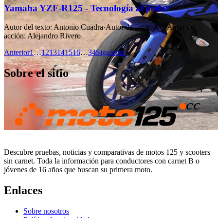
Yamaha YZF-R125 - Tecnología al poder
Autor del texto
:
Antonio Cuadra
·
Autor de fotos
:
AC
·
Autor de
acción
:
Alejandro Rivero
Anterior
1
…
12
13
14
15
16
…
34
Siguiente
Sobre el sitio
Descubre pruebas, noticias y comparativas de motos 125 y scooters
sin carnet. Toda la información para conductores con carnet B o
jóvenes de 16 años que buscan su primera moto.
Enlaces
Sobre nosotros