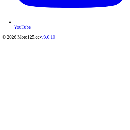
YouTube
©
2026
Moto125.cc
•
v
3.0.10