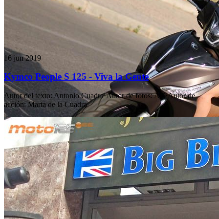
16 jun 2019
Kymco People S 125 - Viva la Gente
Autor del texto
:
Antonio Cuadra
·
Autor de fotos
:
AC
·
Autor de
acción
:
Marta de la Cuadra