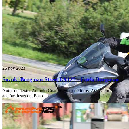
26 nov 2023
Suzuki Burgman Street EX125 - Estela Burgman
Autor del texto
:
Antonio Cuadra
·
Autor de fotos
:
AC
·
Autor de
acción
:
Jesús del Pozo