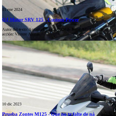
01 ene 2024
QJ Motor SRV 125 - Custom Power
Autor del texto
:
Antonio Cuadra
·
Autor de fotos
:
AC
·
Autor de
acción
:
Vicente Arenas
10 dic 2023
Prueba Zontes M125 - Que no te falte de ná