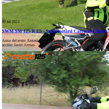
09 jul 2023
SWM SM 125 R E5 - Supermotard Carreras-Cliente
Autor del texto
:
Antonio Cuadra
·
Autor de fotos
:
AC
·
Autor de
acción
:
Javier Arenas