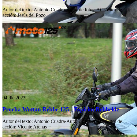
Autor del texto
:
Antonio Cuadra
·
Autor de fotos
:
AC
·
Autor de
acción
:
Jesús del Pozo
04 dic 2023
Prueba Wottan Rebbe 125 - Espíritu Rebbelde
Autor del texto
:
Antonio Cuadra
·
Autor de fotos
:
AC
·
Autor de
acción
:
Vicente Arenas