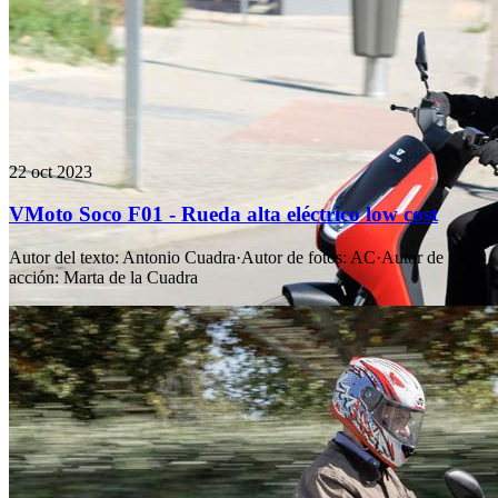
22 oct 2023
VMoto Soco F01 - Rueda alta eléctrico low cost
Autor del texto
:
Antonio Cuadra
·
Autor de fotos
:
AC
·
Autor de
acción
:
Marta de la Cuadra