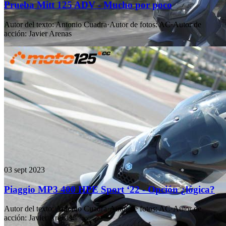
Prueba Mitt 125 ADV - Mucho por poco
Autor del texto
:
Antonio Cuadra
·
Autor de fotos
:
AC
·
Autor de
acción
:
Javier Arenas
03 sept 2023
Piaggio MP3 400 HPE Sport ‘22 - Opción ¿lógica?
Autor del texto
:
Antonio Cuadra
·
Autor de fotos
:
AC
·
Autor de
acción
:
Javier Arenas