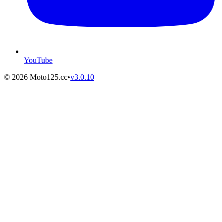
YouTube
©
2026
Moto125.cc
•
v
3.0.10