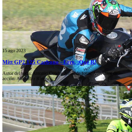
15 ago 2023
Mitt GP2 125 Carbono - Erre, ¡Qué R!
Autor del texto
:
Antonio Cuadra
·
Autor de fotos
:
AC
·
Autor de
acción
:
Alejandro Rivero