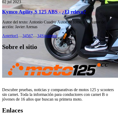
02 jul 2023
Kymco Agility S 125 ABS - ¿El relevo?
Autor del texto
:
Antonio Cuadra
·
Autor de fotos
:
AC
·
Autor de
acción
:
Javier Arenas
Anterior
1
…
3
4
5
6
7
…
34
Siguiente
Sobre el sitio
Descubre pruebas, noticias y comparativas de motos 125 y scooters
sin carnet. Toda la información para conductores con carnet B o
jóvenes de 16 años que buscan su primera moto.
Enlaces