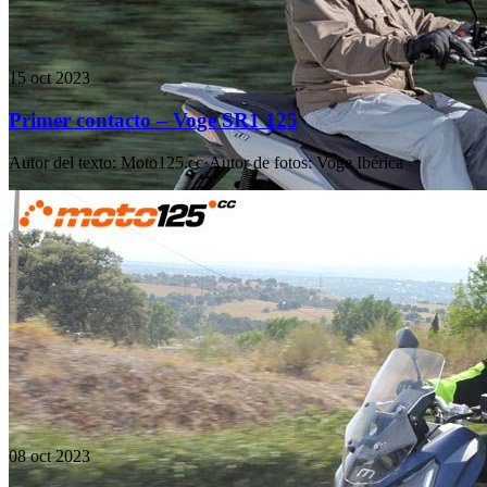
15 oct 2023
Primer contacto – Voge SR1 125
Autor del texto
:
Moto125.cc
·
Autor de fotos
:
Voge Ibérica
08 oct 2023