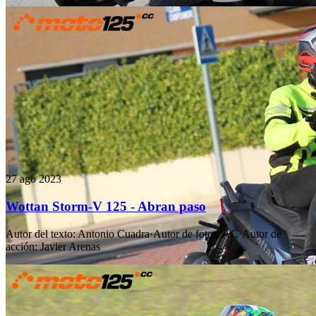
27 ago 2023
Wottan Storm-V 125 - Abran paso
Autor del texto
:
Antonio Cuadra
·
Autor de fotos
:
AC
·
Autor de
acción
:
Javier Arenas