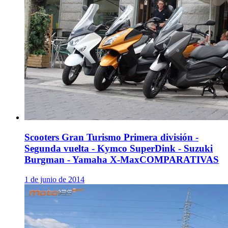
Scooters Gran Turismo Primera división -
Segunda vuelta - Kymco SuperDink - Suzuki
Burgman - Yamaha X-Max
COMPARATIVAS
1 de junio de 2014