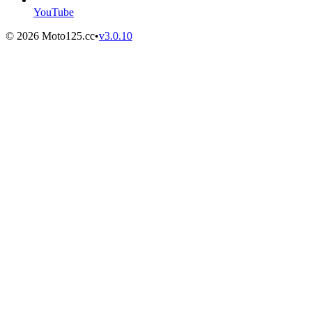
YouTube
©
2026
Moto125.cc
•
v
3.0.10