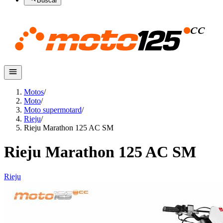
Buscar
Motos
/
Moto
/
Moto supermotard
/
Rieju
/
Rieju Marathon 125 AC SM
Rieju Marathon 125 AC SM
Rieju