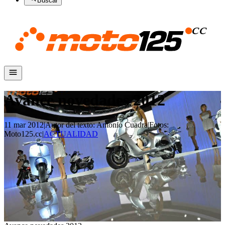
Buscar
Avance novedades 2012
11 mar 2012
|
Autor del texto
:
Antonio Cuadra
|
Fotos
:
Moto125.cc
|
ACTUALIDAD