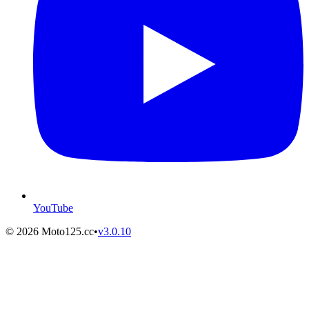
YouTube
©
2026
Moto125.cc
•
v
3.0.10