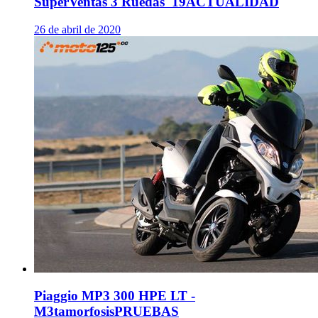
SuperVentas 3 Ruedas '19
ACTUALIDAD
26 de abril de 2020
Piaggio MP3 300 HPE LT -
M3tamorfosis
PRUEBAS