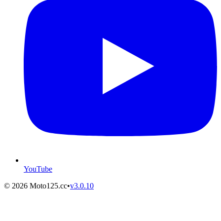
YouTube
©
2026
Moto125.cc
•
v
3.0.10