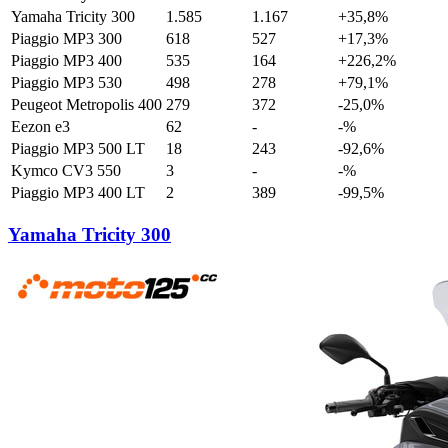
Yamaha Tricity 300
1.585
1.167
+35,8%
Piaggio MP3 300
618
527
+17,3%
Piaggio MP3 400
535
164
+226,2%
Piaggio MP3 530
498
278
+79,1%
Peugeot Metropolis 400
279
372
-25,0%
Eezon e3
62
-
-%
Piaggio MP3 500 LT
18
243
-92,6%
Kymco CV3 550
3
-
-%
Piaggio MP3 400 LT
2
389
-99,5%
Yamaha Tricity 300