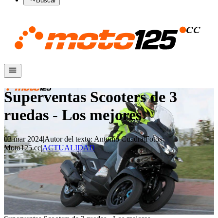
Buscar
Superventas Scooters de 3
ruedas - Los mejores
03 mar 2024
|
Autor del texto
:
Antonio Cuadra
|
Fotos
:
Moto125.cc
|
ACTUALIDAD