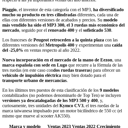
Piaggio
, el inventor de esta categoría con el MP3,
ha diversificado
mucho su producto en tres cilindradas
diferentes, cada una de
ellas con diferentes versiones de acabados y precios. Su
modelo
más vendido ha sido el MP3 300, el 3 ruedas más económico del
mercado
, seguido por el
renovado 400
y el
sofisticado 530
.
Los franceses de
Peugeot retroceden a la quinta plaza
con las
diferentes versiones del
Metropolis 400
y experimentan una
caída
del -25,0%
en ventas respecto al año 2022.
Nueva incorporación en el mercado de la mano de Eezon
, una
marca española con sede en Lugo
que recurre a la fórmula de las
tres ruedas (en este caso con
dos ruedas traseras
) para ofrecer un
vehículo de impulsión eléctrica
muy bien dotado para el
transporte urbano de mercancías
.
En los últimos tres puestos de esta clasificación de los
9 modelos
contabilizados (no podemos denominarlo de Top Ten) se incluyen
versiones ya descatalogadas de los MP3 500 y 400
, y,
curiosamente, tres unidades del
Kymco CV3
, el tres ruedas de la
marca taiwanesa impulsado por un motor bicilíndrico de 550 cc (el
mismo que mueve al scooter AK550).
Marca y modelo
Ventas 2023
Ventas 2022
Crecimiento