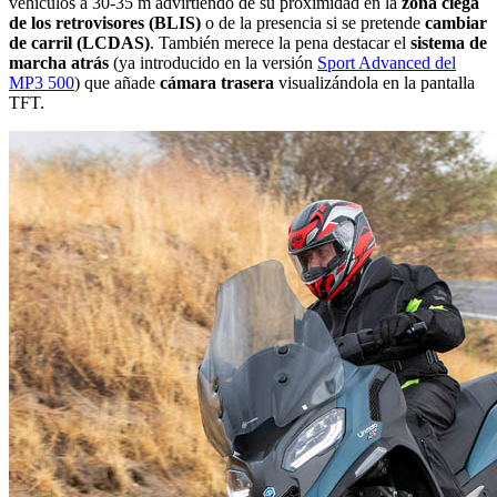
vehículos a 30-35 m advirtiendo de su proximidad en la
zona ciega
de los retrovisores (BLIS)
o de la presencia si se pretende
cambiar
de carril (LCDAS)
. También merece la pena destacar el
sistema de
marcha atrás
(ya introducido en la versión
Sport Advanced del
MP3 500
) que añade
cámara trasera
visualizándola en la pantalla
TFT.