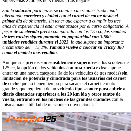
Superventas Scooters de 3 ruedas - Los mejores
Son la
solución
para moverse como en un scooter tradicional
alternando
carretera y ciudad con el carnet de coche desde el
primer día
de obtenerlo, sin tener que esperar a cumplir los tres
años de experiencia ni estar amenazados por el curso obligatorio. A
pesar de su
elevado precio
comparado con los 125 cc,
los scooters
de tres ruedas siguen ganando en popularidad con 3.600
unidades vendidas durante el 2023
, lo que supone un importante
crecimiento del +13,2%.
Yamaha vuelve a colocar su Tricity 300
como el modelo más vendido
.
Aunque sus
precios son sensiblemente superiores
a los scooters de
125 cc, la opción de los
vehículos con una rueda extra
supone
entrar en una nueva categoría (la de los vehículos de tres ruedas)
sin
limitación de potencia y cilindrada para los usuarios del carnet
de coche
que no tienen tiempo para sacarse el carnet de moto
grande y que requieren de un
vehículo tipo scooter para cubrir a
diario distancias superiores a los 20 km ida y otros tantos de
vuelta, entrando en los núcleos de las grandes ciudades
con la
misma manejabilidad de un scooter convencional.