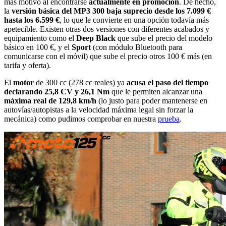
más motivo al encontrarse
actualmente en promoción
. De hecho,
la
versión básica del MP3 300 baja suprecio desde los 7.099 €
hasta los 6.599 €
, lo que le convierte en una opción todavía más
apetecible. Existen otras dos versiones con diferentes acabados y
equipamiento como el
Deep Black
que sube el precio del modelo
básico en 100 €, y el
Sport
(con módulo Bluetooth para
comunicarse con el móvil) que sube el precio otros 100 € más (en
tarifa y oferta).
El
motor
de 300 cc (278 cc reales) ya
acusa el paso del tiempo
declarando 25,8 CV y 26,1 Nm
que le permiten alcanzar una
máxima real de 129,8 km/h
(lo justo para poder mantenerse en
autovías/autopistas a la velocidad máxima legal sin forzar la
mecánica) como pudimos comprobar en nuestra
prueba
.