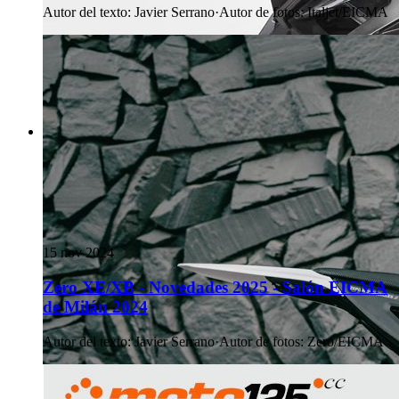
Autor del texto
:
Javier Serrano
·
Autor de fotos
:
Italjet/EICMA
15 nov 2024
Zero XE/XB - Novedades 2025 - Salón EICMA
de Milán 2024
Autor del texto
:
Javier Serrano
·
Autor de fotos
:
Zero/EICMA