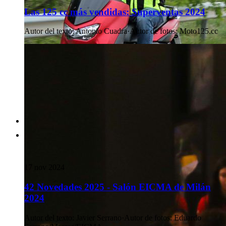
Las 125 cc más vendidas: Superventas 2024
Autor del texto
:
Antonio Cuadra
·
Autor de fotos
:
Moto125.cc
17 nov 2024
42 Novedades 2025 - Salón EICMA de Milán
2024
Autor del texto
:
Javier Serrano
·
Autor de fotos
:
Eduardo