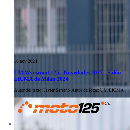
16 nov 2024
UM Wynwood 125 - Novedades 2025 - Salón
EICMA de Milán 2024
Autor del texto
:
Javier Serrano
·
Autor de fotos
:
UM/EICMA