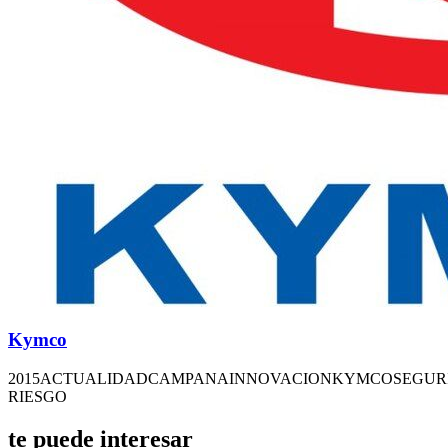
Kymco
2015
ACTUALIDAD
CAMPANA
INNOVACION
KYMCO
SEGUR
RIESGO
te puede interesar