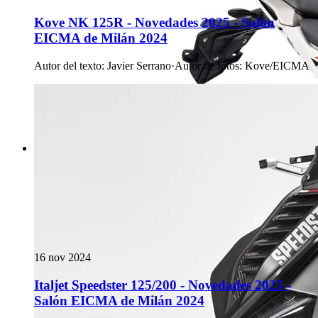
Kove NK 125R - Novedades 2025 - Salón
EICMA de Milán 2024
Autor del texto
:
Javier Serrano
·
Autor de fotos
:
Kove/EICMA
16 nov 2024
Italjet Speedster 125/200 - Novedades 2025 -
Salón EICMA de Milán 2024