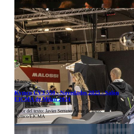
Serrano/Marcas/EICMA
17 nov 2024
Kymco CV3 550 - Novedades 2025 - Salón
EICMA de Milán 2024
Autor del texto
:
Javier Serrano
·
Autor de fotos
:
Kymco/EICMA