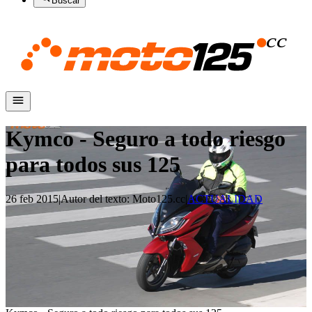
Buscar
Kymco - Seguro a todo riesgo
para todos sus 125
26 feb 2015
|
Autor del texto
:
Moto125.cc
|
ACTUALIDAD