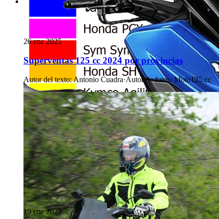
26 ene 2025
Superventas 125 cc 2024 por provincias
Autor del texto
:
Antonio Cuadra
·
Autor de fotos
:
Moto125.cc
19 ene 2025