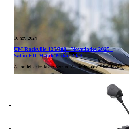
16 nov 2024
UM Rockville 125/300 - Novedades 2025 -
Salón EICMA de Milán 2024
Autor del texto
:
Javier Serrano
·
Autor de fotos
:
UM/EICMA