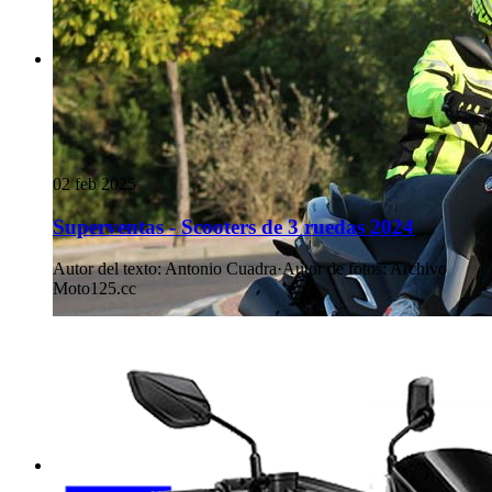
02 feb 2025
Superventas - Scooters de 3 ruedas 2024
Autor del texto
:
Antonio Cuadra
·
Autor de fotos
:
Archivo
Moto125.cc