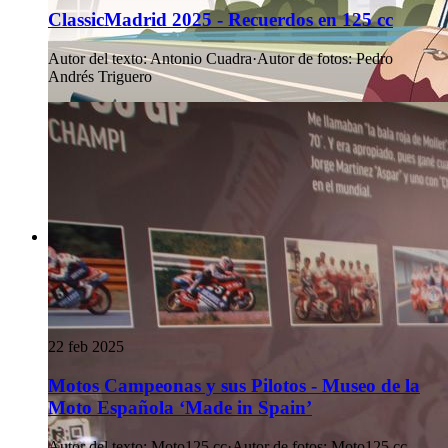
ClassicMadrid 2025 - Recuerdos en 125 cc
Autor del texto
:
Antonio Cuadra
·
Autor de fotos
:
Pedro
Andrés Triguero
22 feb 2025
Motos Campeonas y sus Pilotos - Museo de la
Moto Española ‘Made in Spain’
Autor del texto
:
Moto125.cc
·
Autor de fotos
:
Moto125.cc