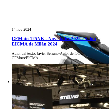
14 nov 2024
CFMoto 125NK - Novedades 2025 - Salón
EICMA de Milán 2024
Autor del texto
:
Javier Serrano
·
Autor de fotos
:
CFMoto/EICMA