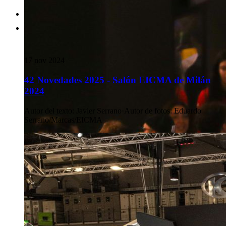
17 nov 2024
42 Novedades 2025 - Salón EICMA de Milán
2024
Autor del texto
:
Javier Serrano
·
Autor de fotos
:
Eduardo
Serrano/Marcas/EICMA