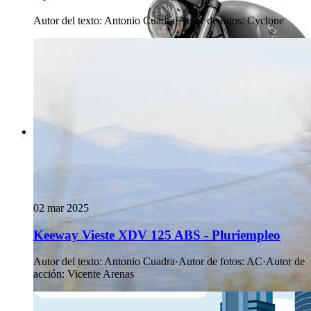
Autor del texto
:
Antonio Cuadra
·
Autor de fotos
:
Cyclone
02 mar 2025
Keeway Vieste XDV 125 ABS - Pluriempleo
Autor del texto
:
Antonio Cuadra
·
Autor de fotos
:
AC
·
Autor de
acción
:
Vicente Arenas