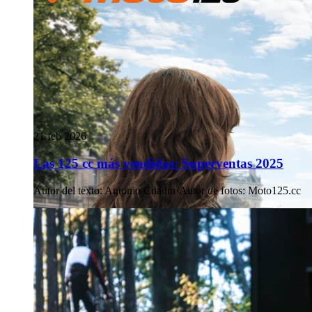
21 feb 2026
Las 125 cc más vendidas: Superventas 2025
Autor del texto
:
Antonio Cuadra
·
Autor de fotos
:
Moto125.cc