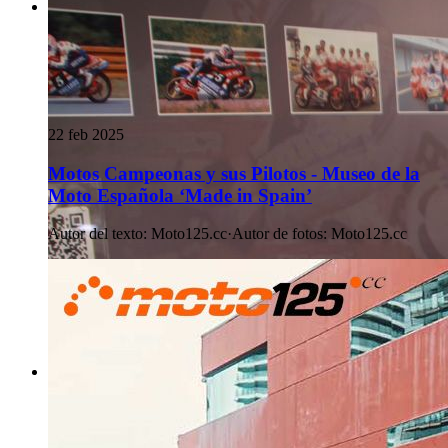
22 feb 2025
Motos Campeonas y sus Pilotos - Museo de la
Moto Española ‘Made in Spain’
Autor del texto
:
Moto125.cc
·
Autor de fotos
:
Moto125.cc