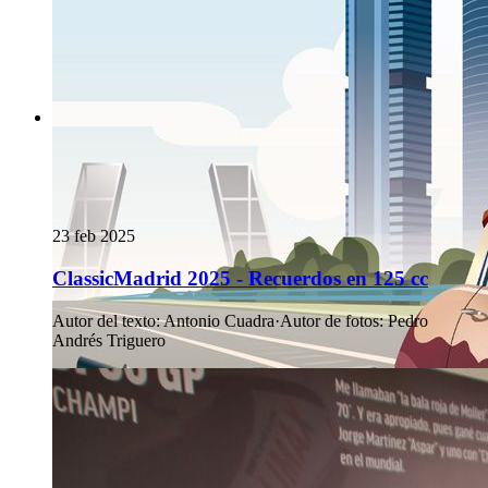
23 feb 2025
ClassicMadrid 2025 - Recuerdos en 125 cc
Autor del texto
:
Antonio Cuadra
·
Autor de fotos
:
Pedro
Andrés Triguero