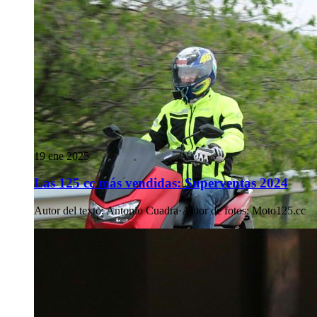
19 ene 2025
Las 125 cc más vendidas: Superventas 2024
Autor del texto
:
Antonio Cuadra
·
Autor de fotos
:
Moto125.cc