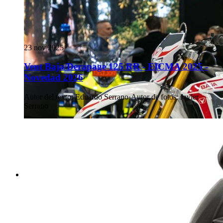
23 nov 2025
Vent Baja/Derapage 125 RR - EICMA 2025 -
Novedad 2026
Autor del texto
:
Eduardo Serrano
·
Autor de fotos
:
Javier
Serrano