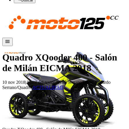
Buscar
Quadro XQooder 400 - Salón
de Milán EICMA 2018
10 nov 2018
|
Autor del texto
:
Javier Serrano
|
Fotos
:
Eduardo
Serrano/Quadro
|
ACTUALIDAD