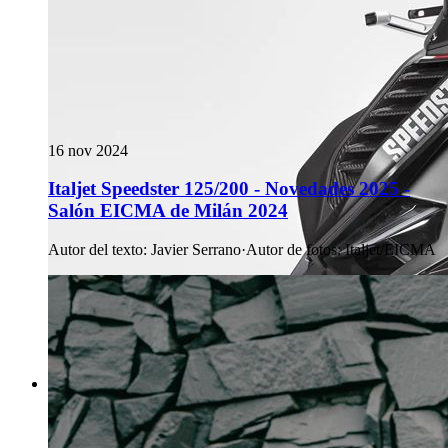
16 nov 2024
Italjet Speedster 125/200 - Novedades 2025 -
Salón EICMA de Milán 2024
Autor del texto
:
Javier Serrano
·
Autor de fotos
:
Italjet/EICMA