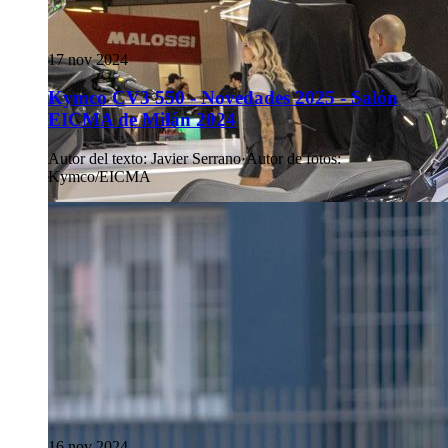
17 nov 2024
Kymco CV3 550 - Novedades 2025 - Salón
EICMA de Milán 2024
Autor del texto
:
Javier Serrano
·
Autor de fotos
:
Kymco/EICMA
16 nov 2024