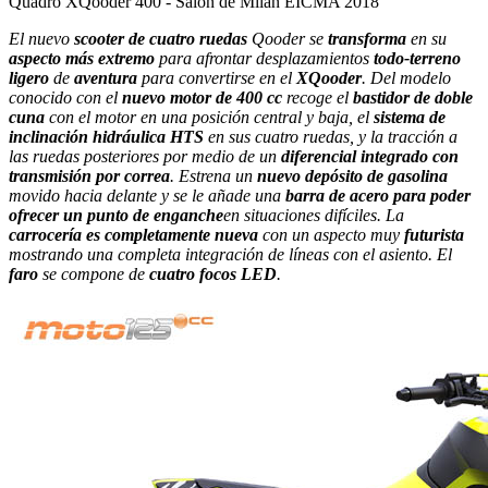
Quadro XQooder 400 - Salón de Milán EICMA 2018
El nuevo
scooter de cuatro ruedas
Qooder se
transforma
en su
aspecto más extremo
para afrontar desplazamientos
todo-terreno
ligero
de
aventura
para convertirse en el
XQooder
. Del modelo
conocido con el
nuevo motor de 400 cc
recoge el
bastidor de doble
cuna
con el motor en una posición central y baja, el
sistema de
inclinación hidráulica HTS
en sus cuatro ruedas, y la tracción a
las ruedas posteriores por medio de un
diferencial integrado con
transmisión por correa
. Estrena un
nuevo depósito de gasolina
movido hacia delante y se le añade una
barra de acero para poder
ofrecer un punto de enganche
en situaciones difíciles. La
carrocería es completamente nueva
con un aspecto muy
futurista
mostrando una completa integración de líneas con el asiento. El
faro
se compone de
cuatro focos LED
.