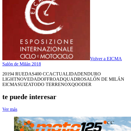
Volver a EICMA
Salón de Milán 2018
2019
4 RUEDAS
400 CC
ACTUALIDAD
ENDURO
LIGHT
NOVEDAD
OFFROAD
QUADRO
SALÓN DE MILÁN
EICMA
SUIZA
TODO TERRENO
XQOODER
te puede interesar
Ver más