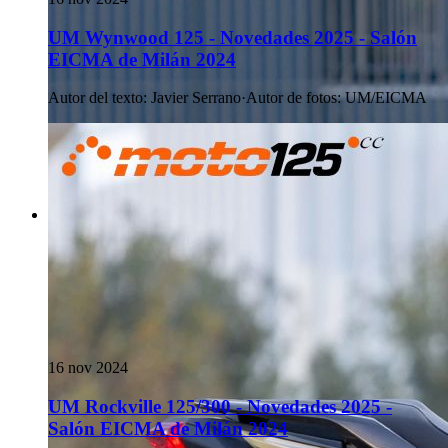
UM Wynwood 125 - Novedades 2025 - Salón
EICMA de Milán 2024
Autor del texto
:
Javier Serrano
·
Autor de fotos
:
UM/EICMA
16 nov 2024
UM Rockville 125/300 - Novedades 2025 -
Salón EICMA de Milán 2024