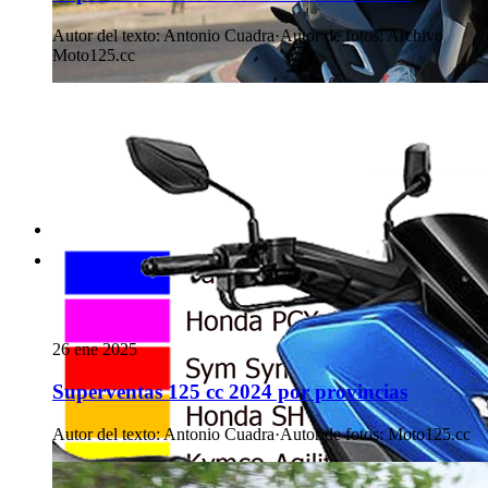
Autor del texto
:
Antonio Cuadra
·
Autor de fotos
:
Archivo
Moto125.cc
26 ene 2025
Superventas 125 cc 2024 por provincias
Autor del texto
:
Antonio Cuadra
·
Autor de fotos
:
Moto125.cc