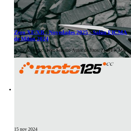
15 nov 2024
Zero XE/XB - Novedades 2025 - Salón EICMA
de Milán 2024
Autor del texto
:
Javier Serrano
·
Autor de fotos
:
Zero/EICMA
15 nov 2024