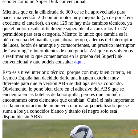
scooter como un Super Dink convencional.
Mientras que en la cilindrada de 300 cc se ha aprovechado para
hacer una versión 2.0 con un motor muy mejorado (ya de por sí era
excelente el anterior), en esta 125 no hay más cambios técnicos, ya
que el motor resulta difícilmente superable al alcanzar los 15 CV
permitidos para esta categoría. Miento: lo único que cambia es la
piña derecha del manillar, que ahora agrupa, además del interruptor
de luces, botón de arranque y cortacorrientes, un práctico interruptor
de “warning” o intermitentes de emergencia. Así que nos volvemos
a reafirmar en lo que comentamos en la prueba del SuperDink
convencional y que podéis consultar
aquí
.
Esto es a nivel interior o técnico, porque con muy buen criterio, en
Kymco España han decidido darle una imagen exterior muy
diferente para que la versión ABS se distinga del ya conocido.
Obviamente, lo pone bien claro en el adhesivo del ABS que se
encuentra en las botellas de la horquilla, pero es que también
encontramos otros elementos que cambian. Quizá el más importante
sea la incorporación de un nuevo color naranja metalizado que se
suma a los ya conocidos blanco y titanio (el negro solo está
disponible sin ABS).