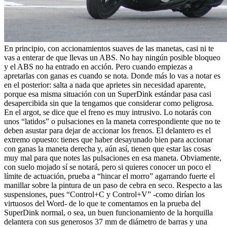
En principio, con accionamientos suaves de las manetas, casi ni te
vas a enterar de que llevas un ABS. No hay ningún posible bloqueo
y el ABS no ha entrado en acción. Pero cuando empiezas a
apretarlas con ganas es cuando se nota. Donde más lo vas a notar es
en el posterior: salta a nada que aprietes sin necesidad aparente,
porque esa misma situación con un SuperDink estándar pasa casi
desapercibida sin que la tengamos que considerar como peligrosa.
En el argot, se dice que el freno es muy intrusivo. Lo notarás con
unos “latidos” o pulsaciones en la maneta correspondiente que no te
deben asustar para dejar de accionar los frenos. El delantero es el
extremo opuesto: tienes que haber desayunado bien para accionar
con ganas la maneta derecha y, aún así, tienen que estar las cosas
muy mal para que notes las pulsaciones en esa maneta. Obviamente,
con suelo mojado sí se notará, pero si quieres conocer un poco el
límite de actuación, prueba a “hincar el morro” agarrando fuerte el
manillar sobre la pintura de un paso de cebra en seco. Respecto a las
suspensiones, pues “Control+C y Control+V” -como dirían los
virtuosos del Word- de lo que te comentamos en la prueba del
SuperDink normal, o sea, un buen funcionamiento de la horquilla
delantera con sus generosos 37 mm de diámetro de barras y una