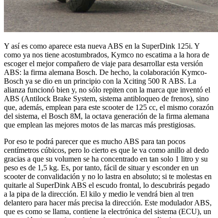
Y así es como aparece esta nueva ABS en la SuperDink 125i. Y
como ya nos tiene acostumbrados, Kymco no escatima a la hora de
escoger el mejor compañero de viaje para desarrollar esta versión
ABS: la firma alemana Bosch. De hecho, la colaboración Kymco-
Bosch ya se dio en un principio con la Xciting 500 R ABS. La
alianza funcionó bien y, no sólo repiten con la marca que inventó el
ABS (Antilock Brake System, sistema antibloqueo de frenos), sino
que, además, emplean para este scooter de 125 cc, el mismo corazón
del sistema, el Bosch 8M, la octava generación de la firma alemana
que emplean las mejores motos de las marcas más prestigiosas.
Por eso te podrá parecer que es mucho ABS para tan pocos
centímetros cúbicos, pero lo cierto es que le va como anillo al dedo
gracias a que su volumen se ha concentrado en tan solo 1 litro y su
peso es de 1,5 kg. Es, por tanto, fácil de situar y esconder en un
scooter de convalidación y no lo lastra en absoluto; si te molestas en
quitarle al SuperDink ABS el escudo frontal, lo descubrirás pegado
a la pipa de la dirección. El kilo y medio le vendrá bien al tren
delantero para hacer más precisa la dirección. Este modulador ABS,
que es como se llama, contiene la electrónica del sistema (ECU), un