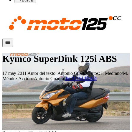
Buscar
Kymco SuperDink 125i ABS
17 may 2011
|
Autor del texto
:
Antonio Cuadra
|
Fotos
:
I. Medrano/M.
Méndez
|
Acción
:
Antonio Cuadra
|
ACTUALIDAD