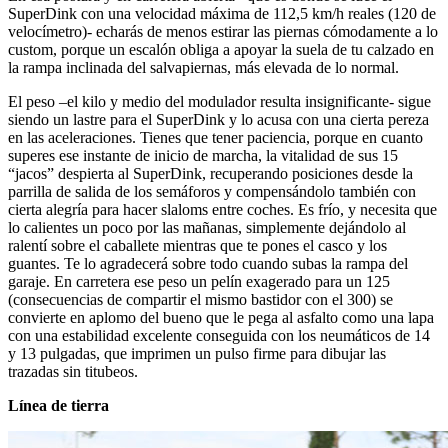
SuperDink con una velocidad máxima de 112,5 km/h reales (120 de
velocímetro)- echarás de menos estirar las piernas cómodamente a lo
custom, porque un escalón obliga a apoyar la suela de tu calzado en
la rampa inclinada del salvapiernas, más elevada de lo normal.
El peso –el kilo y medio del modulador resulta insignificante- sigue
siendo un lastre para el SuperDink y lo acusa con una cierta pereza
en las aceleraciones. Tienes que tener paciencia, porque en cuanto
superes ese instante de inicio de marcha, la vitalidad de sus 15
“jacos” despierta al SuperDink, recuperando posiciones desde la
parrilla de salida de los semáforos y compensándolo también con
cierta alegría para hacer slaloms entre coches. Es frío, y necesita que
lo calientes un poco por las mañanas, simplemente dejándolo al
ralentí sobre el caballete mientras que te pones el casco y los
guantes. Te lo agradecerá sobre todo cuando subas la rampa del
garaje. En carretera ese peso un pelín exagerado para un 125
(consecuencias de compartir el mismo bastidor con el 300) se
convierte en aplomo del bueno que le pega al asfalto como una lapa
con una estabilidad excelente conseguida con los neumáticos de 14
y 13 pulgadas, que imprimen un pulso firme para dibujar las
trazadas sin titubeos.
Línea de tierra