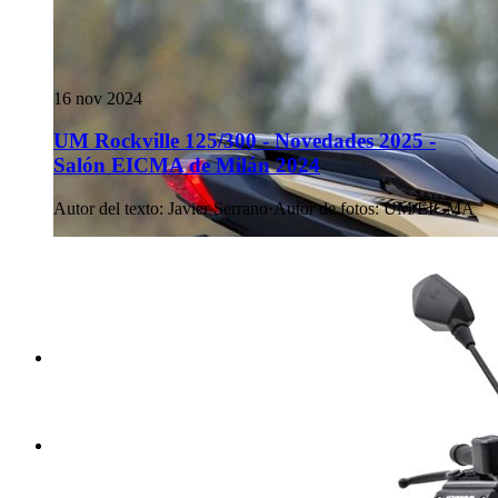
16 nov 2024
UM Rockville 125/300 - Novedades 2025 -
Salón EICMA de Milán 2024
Autor del texto
:
Javier Serrano
·
Autor de fotos
:
UM/EICMA