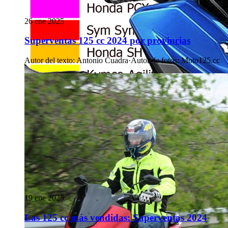
26 ene 2025
Superventas 125 cc 2024 por provincias
Autor del texto
:
Antonio Cuadra
·
Autor de fotos
:
Moto125.cc
19 ene 2025
Las 125 cc más vendidas: Superventas 2024