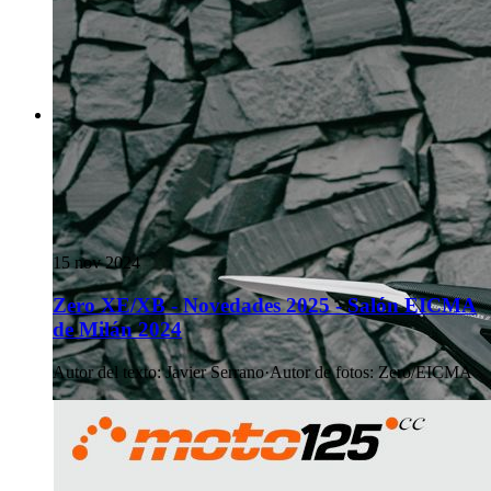
15 nov 2024
Zero XE/XB - Novedades 2025 - Salón EICMA
de Milán 2024
Autor del texto
:
Javier Serrano
·
Autor de fotos
:
Zero/EICMA