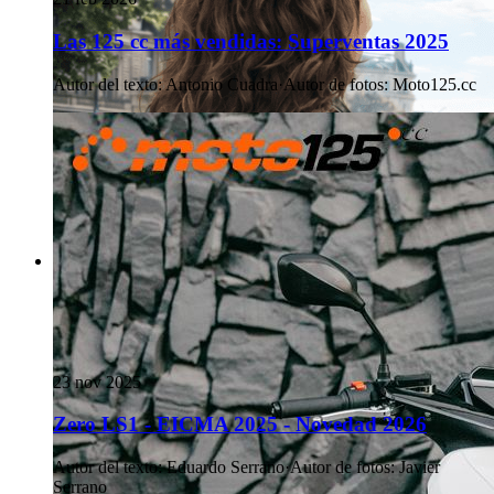
Las 125 cc más vendidas: Superventas 2025
Autor del texto
:
Antonio Cuadra
·
Autor de fotos
:
Moto125.cc
23 nov 2025
Zero LS1 - EICMA 2025 - Novedad 2026
Autor del texto
:
Eduardo Serrano
·
Autor de fotos
:
Javier
Serrano