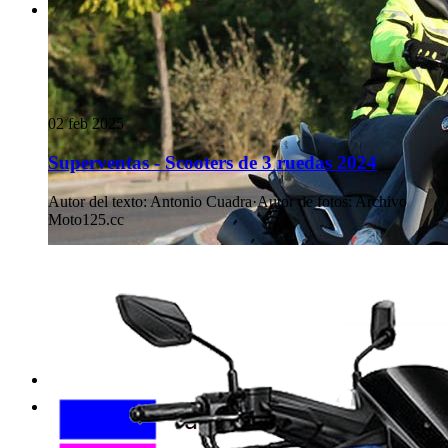
02 feb 2025
Superventas - Scooters de 3 ruedas 2024
Autor del texto
:
Antonio Cuadra
·
Autor de fotos
:
Archivo
Moto125.cc