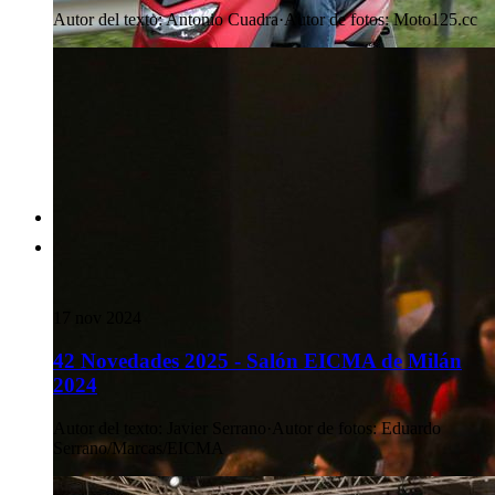
Autor del texto
:
Antonio Cuadra
·
Autor de fotos
:
Moto125.cc
17 nov 2024
42 Novedades 2025 - Salón EICMA de Milán
2024
Autor del texto
:
Javier Serrano
·
Autor de fotos
:
Eduardo
Serrano/Marcas/EICMA