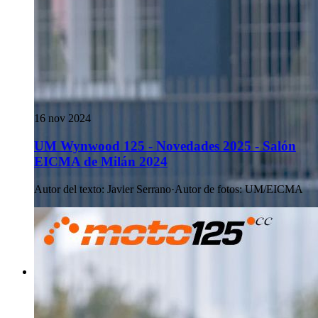
16 nov 2024
UM Wynwood 125 - Novedades 2025 - Salón
EICMA de Milán 2024
Autor del texto
:
Javier Serrano
·
Autor de fotos
:
UM/EICMA