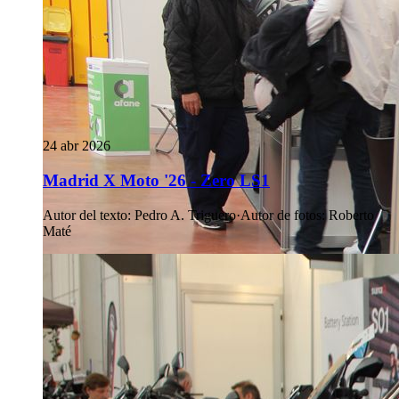
24 abr 2026
Madrid X Moto '26 - Zero LS1
Autor del texto
:
Pedro A. Triguero
·
Autor de fotos
:
Roberto
Maté