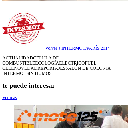
Volver a INTERMOT/PARÍS 2014
ACTUALIDAD
CELULA DE
COMBUSTIBLE
ECOLOGÍA
ELECTRICO
FUEL
CELL
NOVEDAD
REPORTAJES
SALÓN DE COLONIA
INTERMOT
SIN HUMOS
te puede interesar
Ver más