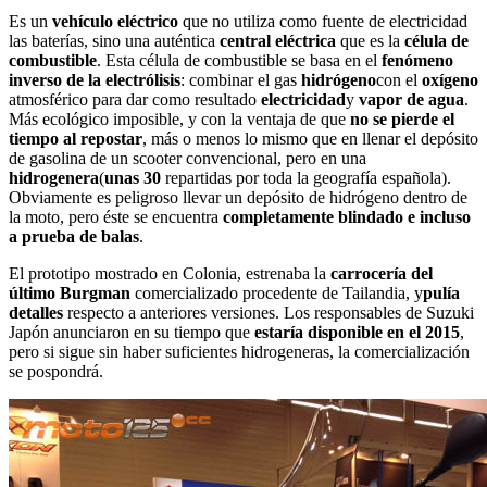
Es un
vehículo eléctrico
que no utiliza como fuente de electricidad
las baterías, sino una auténtica
central eléctrica
que es la
célula de
combustible
. Esta célula de combustible se basa en el
fenómeno
inverso de la electrólisis
: combinar el gas
hidrógeno
con el
oxígeno
atmosférico para dar como resultado
electricidad
y
vapor de agua
.
Más ecológico imposible, y con la ventaja de que
no se pierde el
tiempo al repostar
, más o menos lo mismo que en llenar el depósito
de gasolina de un scooter convencional, pero en una
hidrogenera
(
unas 30
repartidas por toda la geografía española).
Obviamente es peligroso llevar un depósito de hidrógeno dentro de
la moto, pero éste se encuentra
completamente blindado e incluso
a prueba de balas
.
El prototipo mostrado en Colonia, estrenaba la
carrocería del
último Burgman
comercializado procedente de Tailandia, y
pulía
detalles
respecto a anteriores versiones. Los responsables de Suzuki
Japón anunciaron en su tiempo que
estaría disponible en el 2015
,
pero si sigue sin haber suficientes hidrogeneras, la comercialización
se pospondrá.