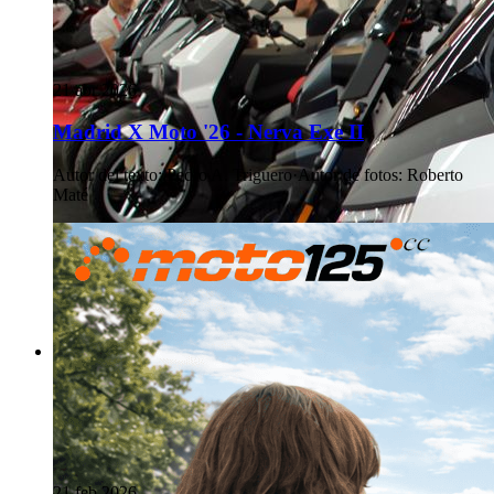
21 abr 2026
Madrid X Moto '26 - Nerva Exe II
Autor del texto
:
Pedro A. Triguero
·
Autor de fotos
:
Roberto
Maté
21 feb 2026