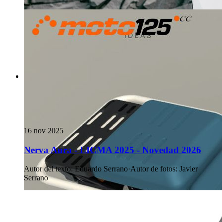
16 nov 2025
Nerva Aura - EICMA 2025 - Novedad 2026
Autor del texto
:
Eduardo Serrano
·
Autor de fotos
:
Javier
Serrano