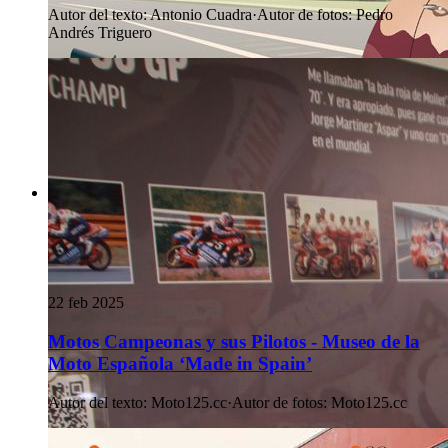
Autor del texto
:
Antonio Cuadra
·
Autor de fotos
:
Pedro
Andrés Triguero
22 feb 2025
Motos Campeonas y sus Pilotos - Museo de la
Moto Española ‘Made in Spain’
Autor del texto
:
Moto125.cc
·
Autor de fotos
:
Moto125.cc