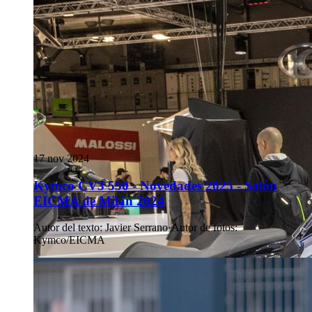
17 nov 2024
Kymco CV3 550 - Novedades 2025 - Salón
EICMA de Milán 2024
Autor del texto
:
Javier Serrano
·
Autor de fotos
:
Kymco/EICMA