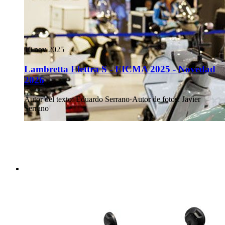
10 nov 2025
Lambretta Elettra S - EICMA 2025 - Novedad
2026
Autor del texto
:
Eduardo Serrano
·
Autor de fotos
:
Javier
Serrano