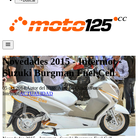
Buscar
Novedades 2015 - Intermot -
Suzuki Burgman Fuel Cell
05 oct 2014
|
Autor del texto
:
Antonio Cuadra
|
Fotos
:
Intermot
|
ACTUALIDAD