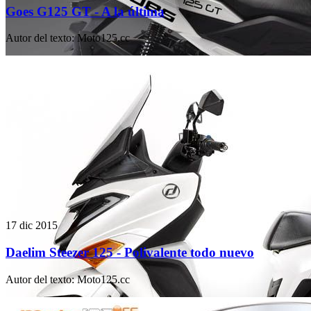
Goes G125 GT - A la última
Autor del texto
:
Moto125.cc
17 dic 2015
Daelim Steezer 125 - Polivalente todo nuevo
Autor del texto
:
Moto125.cc