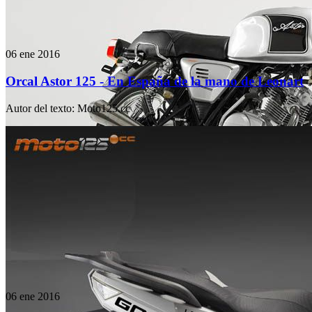
06 ene 2016
Orcal Astor 125 - En España de la mano de Leonart
Autor del texto
:
Moto125.cc
06 ene 2016