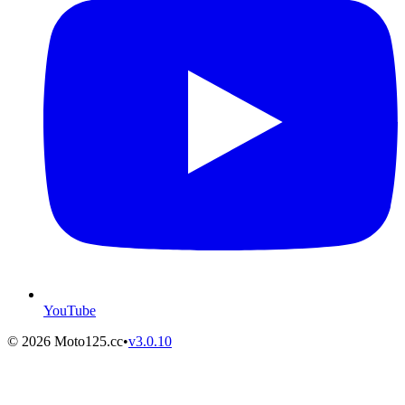
YouTube
©
2026
Moto125.cc
•
v
3.0.10