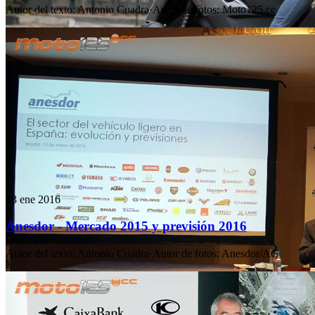
Autor del texto
:
Antonio Cuadra
·
Autor de fotos
:
Moto125.cc
13 ene 2016
Anesdor - Mercado 2015 y previsión 2016
Autor del texto
:
Antonio Cuadra
·
Autor de fotos
:
Anesdor/AC