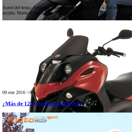
Autor del texto
:
Antonio Cuadra
·
Autor de fotos
:
AC
·
Autor de
acción
:
Marta de la Cuadra
09 ene 2016
¿Más de 125 cc con el carnet A1?