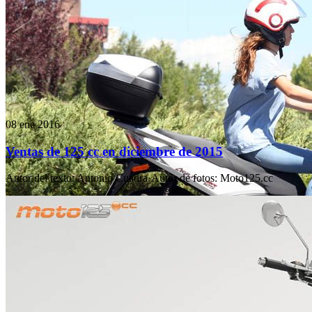
08 ene 2016
Ventas de 125 cc en diciembre de 2015
Autor del texto
:
Antonio Cuadra
·
Autor de fotos
:
Moto125.cc