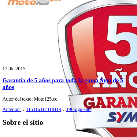
17 dic 2015
Garantía de 5 años para toda la gama Sym de 5
años
Autor del texto
:
Moto125.cc
Anterior
1
…
115
116
117
118
119
…
196
Siguiente
Sobre el sitio