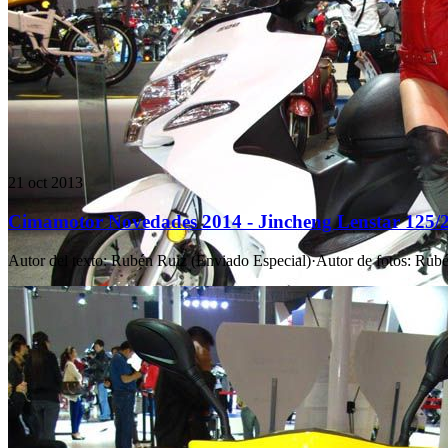
21 oct 2013
Cimamotor Novedades 2014 - Jincheng Lenstar 125/
Autor del texto
:
Rubén Ruiz (Enviado Especial)
·
Autor de fotos
:
Rubé