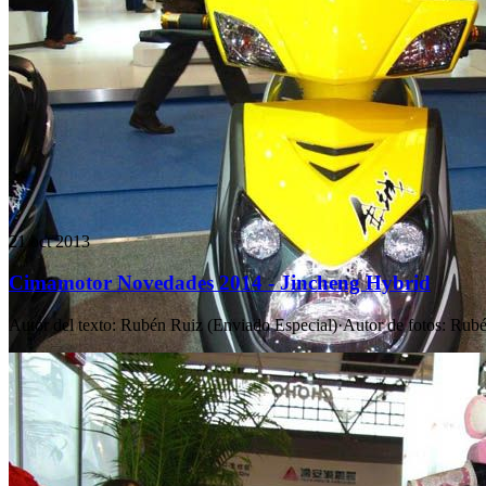
21 oct 2013
Cimamotor Novedades 2014 - Jincheng Hybrid
Autor del texto
:
Rubén Ruiz (Enviado Especial)
·
Autor de fotos
:
Rubé