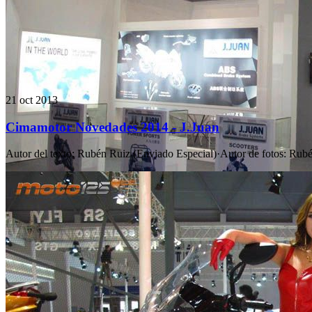
21 oct 2013
Cimamotor Novedades 2014 - J.Juan
Autor del texto
:
Rubén Ruiz (Enviado Especial)
·
Autor de fotos
:
Rubé