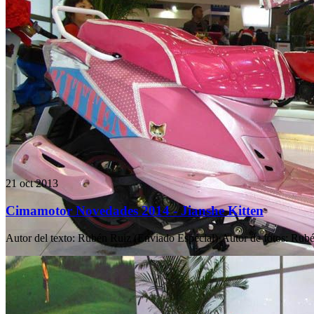
21 oct 2013
Cimamotor Novedades 2014 - Jianshe Kitten
Autor del texto
:
Rubén Ruiz (Enviado Especial)
·
Autor de fotos
:
Rubé