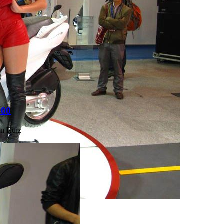
200
n Ruiz