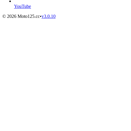
YouTube
©
2026
Moto125.cc
•
v
3.0.10