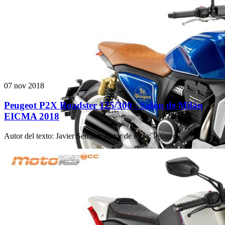
07 nov 2018
Peugeot P2X Roadster 125/300 - Salón de Milán
EICMA 2018
Autor del texto
:
Javier Serrano
·
Autor de fotos
:
Peugeot