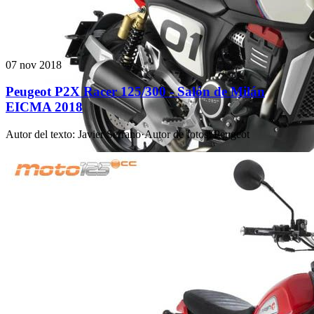
07 nov 2018
Peugeot P2X Racer 125/300 - Salón de Milán
EICMA 2018
Autor del texto
:
Javier Serrano
·
Autor de fotos
:
Peugeot