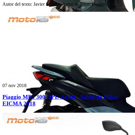
Autor del texto
:
Javier Serrano
·
Autor de fotos
:
Piaggio
07 nov 2018
Piaggio MP3 300 HPE /Sport - Salón de Milán
EICMA 2018