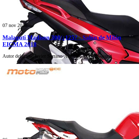
07 nov 2018
Malaguti Madison 300/¿125? - Salón de Milán
EICMA 2018
Autor del texto
:
Javier Serrano
·
Autor de fotos
:
Malaguti