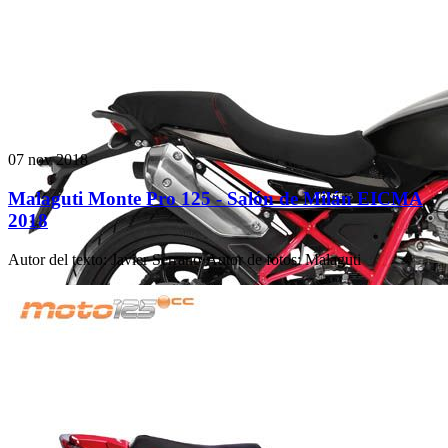
07 nov 2018
Malaguti Monte Pro 125 - Salón de Milán EICMA
2018
Autor del texto
:
Javier Serrano
·
Autor de fotos
:
Malaguti