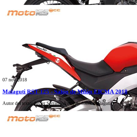
07 nov 2018
Malaguti RST 125 - Salón de Milán EICMA 2018
Autor del texto
:
Javier Serrano
·
Autor de fotos
:
Malaguti