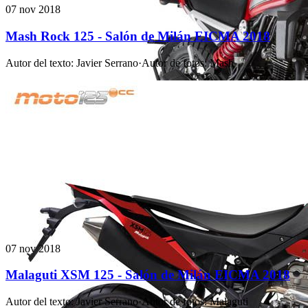
07 nov 2018
Mash Rock 125 - Salón de Milán EICMA 2018
Autor del texto
:
Javier Serrano
·
Autor de fotos
:
Mash
07 nov 2018
Malaguti XSM 125 - Salón de Milán EICMA 2018
Autor del texto
:
Javier Serrano
·
Autor de fotos
:
Malaguti