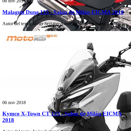
06 nov 2018
Malaguti Dune 125 - Salón de Milán EICMA 2018
Autor del texto
:
Javier Serrano
·
Autor de fotos
:
Malaguti
06 nov 2018
Kymco X-Town CT 125 - Salón de Milán EICMA
2018