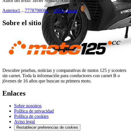
Autor del texto
:
Javier Serrano
·
Autor de fotos
:
Kymco
Anterior
1
…
77
78
79
80
81
…
196
Siguiente
Sobre el sitio
Descubre pruebas, noticias y comparativas de motos 125 y scooters
sin carnet. Toda la información para conductores con carnet B o
jóvenes de 16 años que buscan su primera moto.
Enlaces
Sobre nosotros
Política de privacidad
Política de cookies
Aviso legal
Restablecer preferencias de cookies