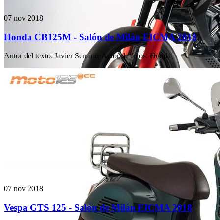
07 nov 2018
Honda CB125M - Salón de Milán EICMA 2018
Autor del texto
:
Javier Serrano
·
Autor de fotos
:
Honda
07 nov 2018
Vespa GTS 125 - Salón de Milán EICMA 2018