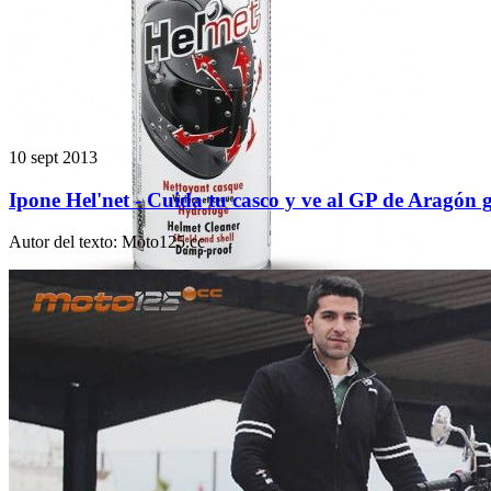
10 sept 2013
Ipone Hel'net - Cuida tu casco y ve al GP de Aragón g
Autor del texto
:
Moto125.cc