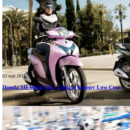
03 sept 2013
Honda SH Mode 125 - Llega el Scoopy Low Cost
Autor del texto
:
Antonio Cuadra
·
Autor de fotos
:
Honda