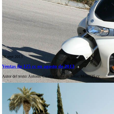
08 sept 2013
Ventas de 125 cc en agosto de 2013
Autor del texto
:
Antonio Cuadra
·
Autor de fotos
:
Moto125.cc