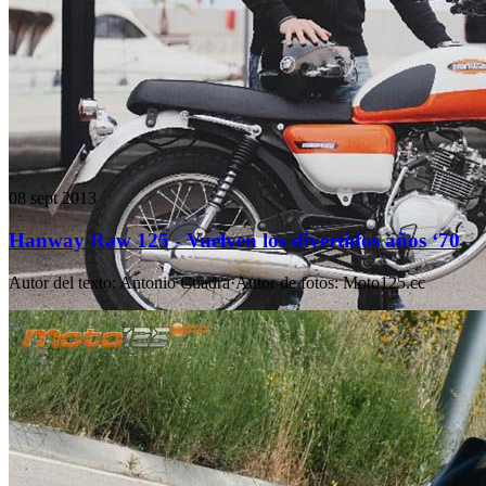
08 sept 2013
Hanway Raw 125 - Vuelven los divertidos años ‘70
Autor del texto
:
Antonio Cuadra
·
Autor de fotos
:
Moto125.cc