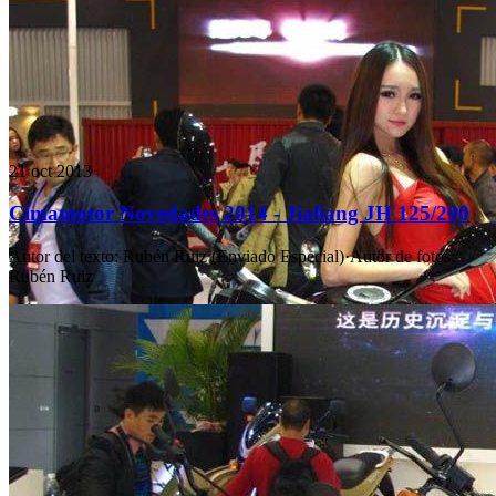
21 oct 2013
Cimamotor Novedades 2014 - Jialiang JH 125/200
Autor del texto
:
Rubén Ruiz (Enviado Especial)
·
Autor de fotos
:
Rubén Ruiz