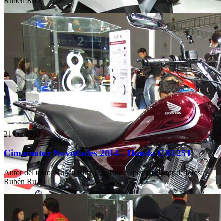
Rubén Ruiz
21 oct 2013
Cimamotor Novedades 2014 - Honda CB125T
Autor del texto
:
Rubén Ruiz (Enviado Especial)
·
Autor de fotos
:
Rubén Ruiz