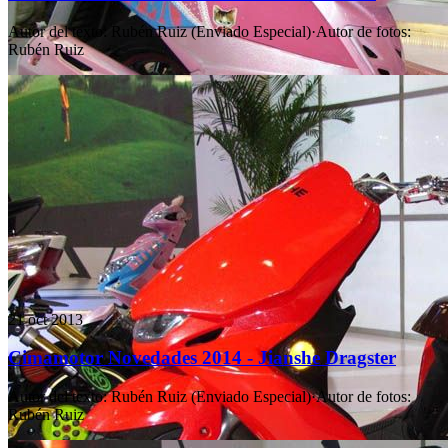
Autor del texto
:
Rubén Ruiz (Enviado Especial)
·
Autor de fotos
:
Rubén Ruiz
21 oct 2013
Cimamotor Novedades 2014 - Jianshe Dragster
Autor del texto
:
Rubén Ruiz (Enviado Especial)
·
Autor de fotos
:
Rubén Ruiz