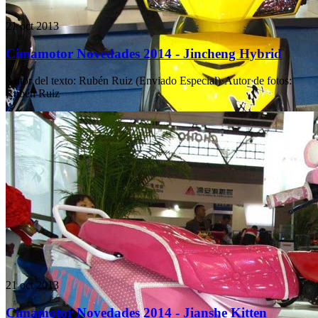
21 oct 2013
Cimamotor Novedades 2014 - Jincheng Hybrid
Autor del texto
:
Rubén Ruiz (Enviado Especial)
·
Autor de fotos
:
Rubén Ruiz
21 oct 2013
Cimamotor Novedades 2014 - Jianshe Kitten