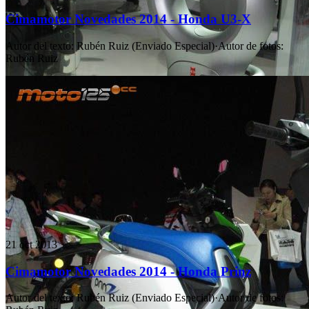
Cimamotor Novedades 2014 - Honda U3-X
Autor del texto
:
Rubén Ruiz (Enviado Especial)
·
Autor de fotos
:
Rubén Ruiz
21 oct 2013
Cimamotor Novedades 2014 - Honda Prinz
Autor del texto
:
Rubén Ruiz (Enviado Especial)
·
Autor de fotos
: