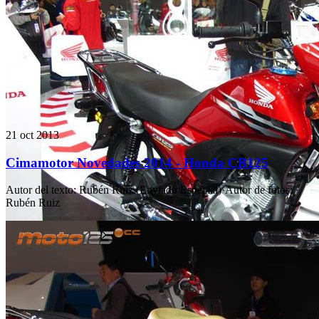
21 oct 2013
Cimamotor Novedades 2014 - Honda CB125
Autor del texto
:
Rubén Ruiz (Enviado Especial)
·
Autor de fotos
:
Rubén Ruiz