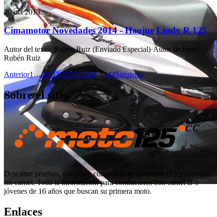
20 oct 2013
Cimamotor Novedades 2014 - Haojue Lindy R 125
Autor del texto
:
Rubén Ruiz (Enviado Especial)
·
Autor de fotos
:
Rubén Ruiz
Anterior
1
…
110
111
112
113
114
…
144
Siguiente
Sobre el sitio
Descubre pruebas, noticias y comparativas de motos 125 y scooters
sin carnet. Toda la información para conductores con carnet B o
jóvenes de 16 años que buscan su primera moto.
Enlaces