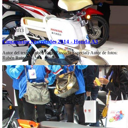
20 oct 2013
Cimamotor Novedades 2014 - Honda A3
Autor del texto
:
Rubén Ruiz (Enviado Especial)
·
Autor de fotos
:
Rubén Ruiz