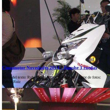
21 oct 2013
Cimamotor Novedades 2014 - Jianshe 3 ruedas
Autor del texto
:
Rubén Ruiz (Enviado Especial)
·
Autor de fotos
:
Rubén Ruiz