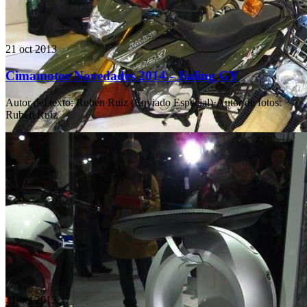
21 oct 2013
Cimamotor Novedades 2014 - Jialing GY
Autor del texto
:
Rubén Ruiz (Enviado Especial)
·
Autor de fotos
:
Rubén Ruiz
21 oct 2013