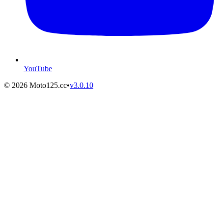
YouTube
©
2026
Moto125.cc
•
v
3.0.10