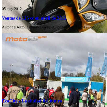
05 may 2012
Ventas de 125 cc en abril de 2012
Autor del texto
:
Antonio Cuadra
·
Autor de fotos
:
Moto125.cc
16 abr 2012
EcoCity - La ciudad del futuro