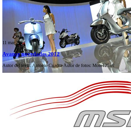
11 mar 2012
Avance novedades 2012
Autor del texto
:
Antonio Cuadra
·
Autor de fotos
:
Moto125.cc