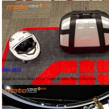
14 mar 2012
Givi 2012
Autor del texto
:
Moto125.cc
·
Autor de fotos
:
Moto125cc/Givi