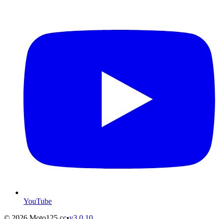
YouTube
©
2026
Moto125.cc
•
v
3.0.10