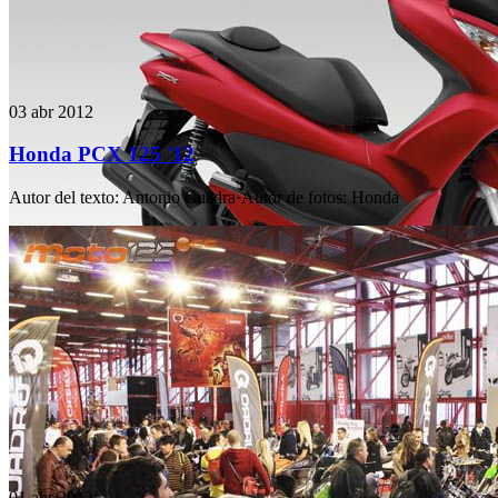
03 abr 2012
Honda PCX 125 '12
Autor del texto
:
Antonio Cuadra
·
Autor de fotos
:
Honda
01 abr 2012