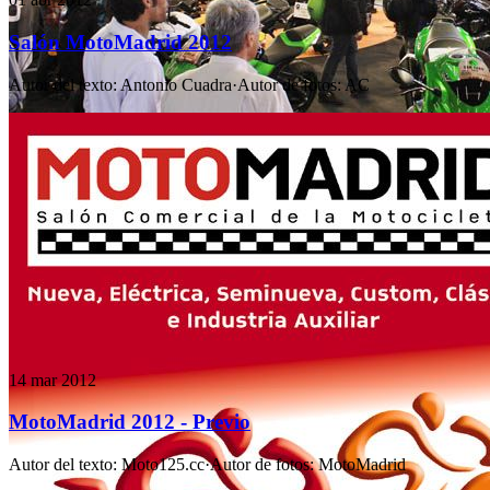
Salón MotoMadrid 2012
Autor del texto
:
Antonio Cuadra
·
Autor de fotos
:
AC
14 mar 2012
MotoMadrid 2012 - Previo
Autor del texto
:
Moto125.cc
·
Autor de fotos
:
MotoMadrid