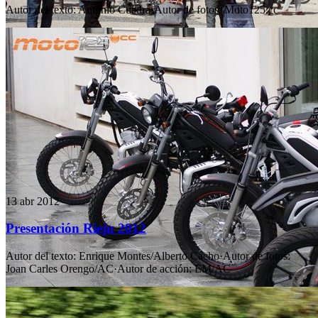
Autor del texto
:
Antonio Cuadra
·
Autor de fotos
:
Moto125.cc
13 abr 2012
Presentación Rieju 2012
Autor del texto
:
Enrique Montes/Alberto Cacho
·
Autor de fotos
:
Joan Carles Orengo/AC
·
Autor de acción
:
EM/AC