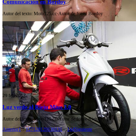
Comunicación en Bordoy
Autor del texto
:
Moto125.cc
·
Autor de fotos
:
Bordoy
29 feb 2012
Luz verde al Rieju Mius 3.0
Autor del texto
:
Moto125.cc
·
Autor de fotos
:
Rieju
Anterior
1
…
127
128
129
130
131
…
144
Siguiente