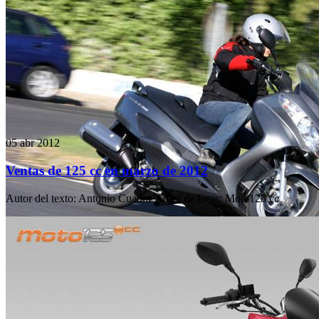
05 abr 2012
Ventas de 125 cc en marzo de 2012
Autor del texto
:
Antonio Cuadra
·
Autor de fotos
:
Moto125.cc