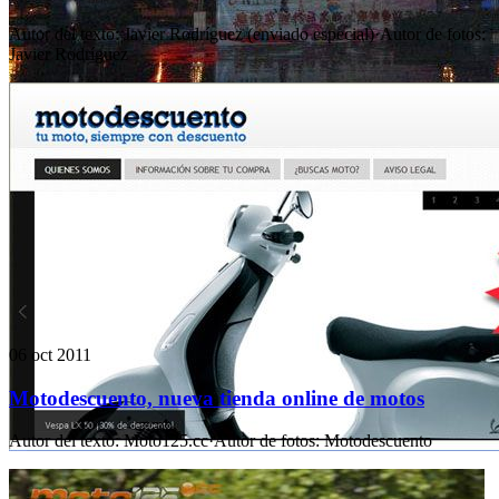
Autor del texto
:
Javier Rodríguez (enviado especial)
·
Autor de fotos
:
Javier Rodríguez
06 oct 2011
Motodescuento, nueva tienda online de motos
Autor del texto
:
Moto125.cc
·
Autor de fotos
:
Motodescuento