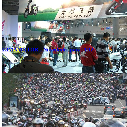
20 oct 2011
CIMAMOTOR - Novedades para 2012
Autor del texto
:
Javier Rodríguez (enviado especial)
·
Autor de fotos
:
Javier Rodríguez