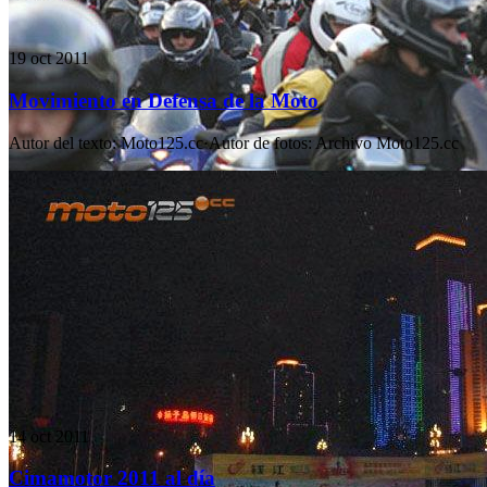
19 oct 2011
Movimiento en Defensa de la Moto
Autor del texto
:
Moto125.cc
·
Autor de fotos
:
Archivo Moto125.cc
14 oct 2011
Cimamotor 2011 al día