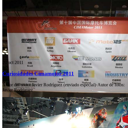
20 oct 2011
Curiosidades Cimamotor 2011
Autor del texto
:
Javier Rodríguez (enviado especial)
·
Autor de fotos
:
Javier Rodríguez