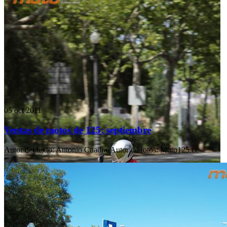
05 oct 2011
Ventas de motos de 125: septiembre
Autor del texto
:
Antonio Cuadra
·
Autor de fotos
:
Moto125.cc