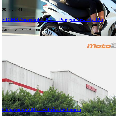
29 nov 2011
EICMA Novedades 2012 - Piaggio New Fly 125
Autor del texto
:
Antonio Cuadra (enviado especial)
31 oct 2011
Cimamotor 2011 - Fábrica de Loncin