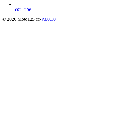
YouTube
©
2026
Moto125.cc
•
v
3.0.10