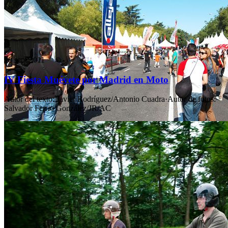
20 sept 2011
IV Fiesta Muévete por Madrid en Moto
Autor del texto
:
Javier Rodríguez/Antonio Cuadra
·
Autor de fotos
:
Salvador Ferrio González/JR/AC