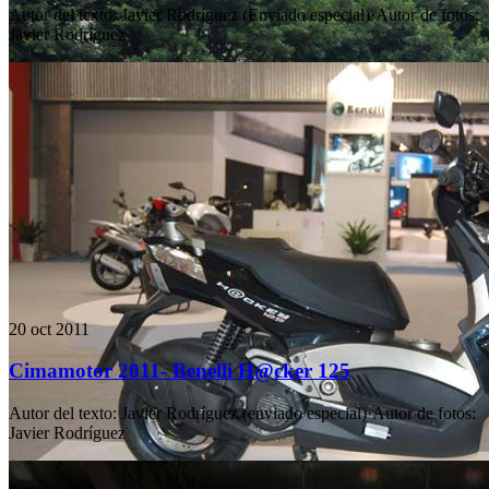
Autor del texto
:
Javier Rodríguez (Enviado especial)
·
Autor de fotos
:
Javier Rodríguez
20 oct 2011
Cimamotor 2011- Benelli H@cker 125
Autor del texto
:
Javier Rodríguez (enviado especial)
·
Autor de fotos
:
Javier Rodríguez