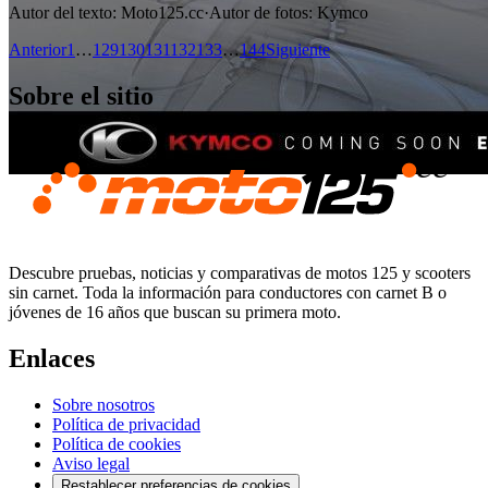
Autor del texto
:
Moto125.cc
·
Autor de fotos
:
Kymco
Anterior
1
…
129
130
131
132
133
…
144
Siguiente
Sobre el sitio
Descubre pruebas, noticias y comparativas de motos 125 y scooters
sin carnet. Toda la información para conductores con carnet B o
jóvenes de 16 años que buscan su primera moto.
Enlaces
Sobre nosotros
Política de privacidad
Política de cookies
Aviso legal
Restablecer preferencias de cookies