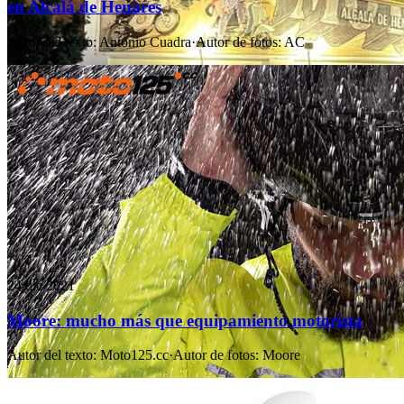
en Alcalá de Henares
Autor del texto
:
Antonio Cuadra
·
Autor de fotos
:
AC
24 dic 2021
Moore: mucho más que equipamiento motorista
Autor del texto
:
Moto125.cc
·
Autor de fotos
:
Moore