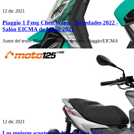
12 dic 2021
Piaggio 1 Feng Chen Wang - Novedades 2022 -
Salón EICMA de Milán 2021
Autor del texto
:
Moto125.cc
·
Autor de fotos
:
Piaggio/EICMA
12 dic 2021
Los mejores scooters de 125 cc para 2022