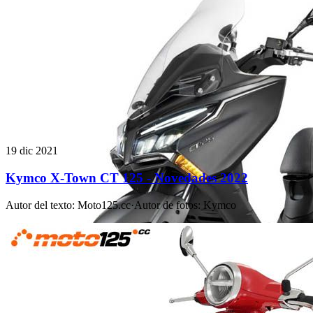
19 dic 2021
Kymco X-Town CT 125 - Novedades 2022
Autor del texto
:
Moto125.cc
·
Autor de fotos
:
Kymco