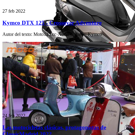
27 feb 2022
Kymco DTX 125 - Crossover Adventure
Autor del texto
:
Moto125.cc
·
Autor de fotos
:
Kymco
24 feb 2022
Las motocicletas clásicas, protagonistas de
ClassicMadrid 2022