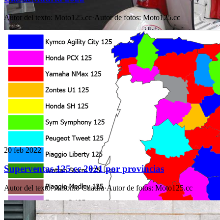
Autor del texto
:
Moto125.cc
·
Autor de fotos
:
Moto125.cc
20 feb 2022
Superventas 125 cc 2021 por provincias
Autor del texto
:
Antonio Cuadra
·
Autor de fotos
:
Moto125.cc