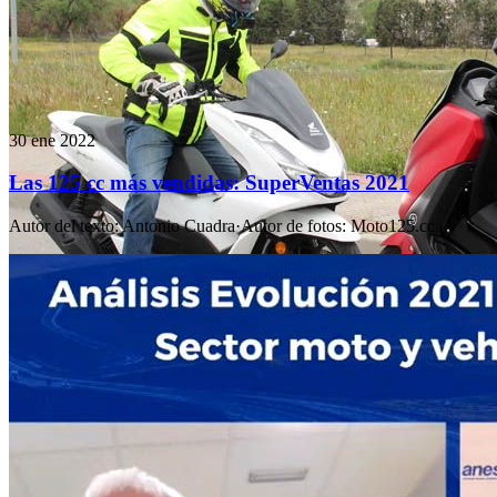
30 ene 2022
Las 125 cc más vendidas: SuperVentas 2021
Autor del texto
:
Antonio Cuadra
·
Autor de fotos
:
Moto125.cc