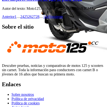
Autor del texto
:
Moto125.cc
·
Autor de fotos
:
Marcas/EICMA
Anterior
1
…
24
25
26
27
28
…
144
Siguiente
Sobre el sitio
Descubre pruebas, noticias y comparativas de motos 125 y scooters
sin carnet. Toda la información para conductores con carnet B o
jóvenes de 16 años que buscan su primera moto.
Enlaces
Sobre nosotros
Política de privacidad
Política de cookies