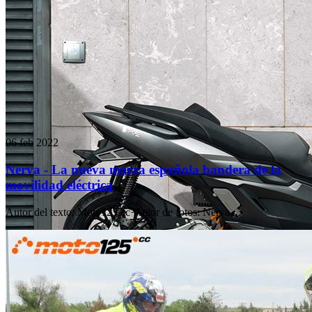
06 feb 2022
Nerva - La nueva marca española bandera de la
movilidad eléctrica
Autor del texto
:
Moto125.cc
·
Autor de fotos
:
Nerva