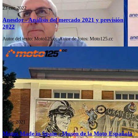
23 ene 2022
Anesdor - Análisis del mercado 2021 y previsión
2022
Autor del texto
:
Moto125.cc
·
Autor de fotos
:
Moto125.cc
24 dic 2021
Motos Made in Spain - Museo de la Moto Española