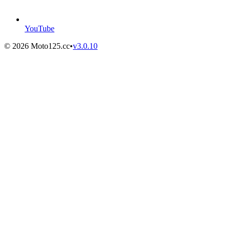
YouTube
©
2026
Moto125.cc
•
v
3.0.10