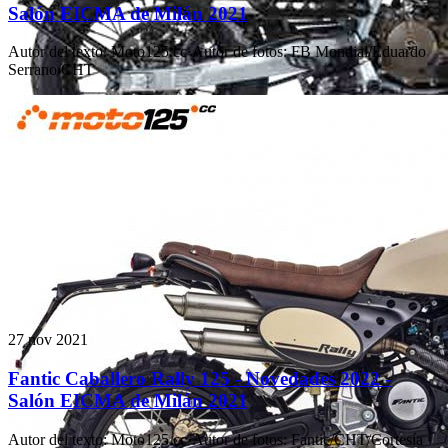
Salón EICMA de Milán 2021
Autor del texto
:
Moto125.cc
·
Autor de fotos
:
FB Mondial/Eduardo
Serrano/CHT
27 nov 2021
Fantic Caballero Rally 125 - Novedades 2022 -
Salón EICMA de Milán 2021
Autor del texto
:
Moto125.cc
·
Autor de fotos
:
Fantic/CHT/Cortesía