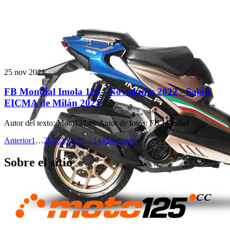
25 nov 2021
FB Mondial Imola 125 - Novedades 2022 - Salón
EICMA de Milán 2021
Autor del texto
:
Moto125.cc
·
Autor de fotos
:
FB Mondial
Anterior
1
…
26
27
28
29
30
…
144
Siguiente
Sobre el sitio