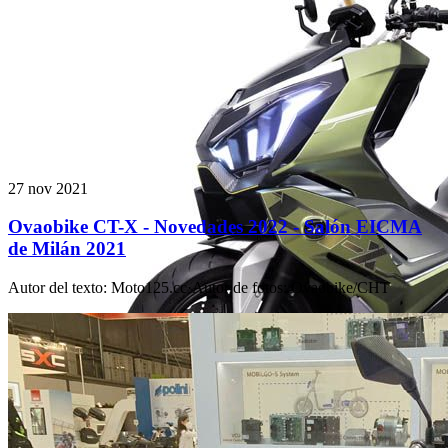
27 nov 2021
Ovaobike CT-X - Novedades 2022 - Salón EICMA
de Milán 2021
Autor del texto
:
Moto125.cc
·
Autor de fotos
:
Ovaobike/CHT