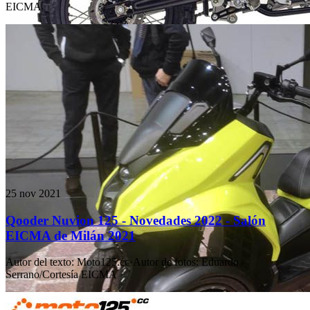
EICMA
25 nov 2021
Qooder Nuvion 125 - Novedades 2022 - Salón
EICMA de Milán 2021
Autor del texto
:
Moto125.cc
·
Autor de fotos
:
Eduardo
Serrano/Cortesía EICMA