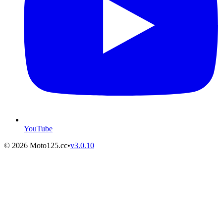
YouTube
©
2026
Moto125.cc
•
v
3.0.10