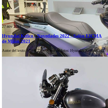
27 nov 2021
Hyundai Kefico - Novedades 2022 - Salón EICMA
de Milán 2021
Autor del texto
:
Moto125.cc
·
Autor de fotos
:
Hyunday Kefico/CHT