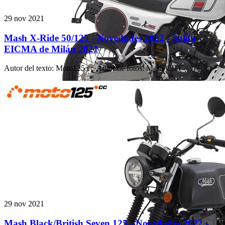
29 nov 2021
Mash X-Ride 50/125 - Novedades 2022 - Salón
EICMA de Milán 2021
Autor del texto
:
Moto125.cc
·
Autor de fotos
:
Mash/CHT
29 nov 2021
Mash Black/British Seven 125 - Novedades 2022 -