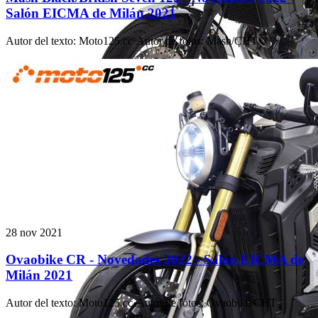
Salón EICMA de Milán 2021
Autor del texto
:
Moto125.cc
·
Autor de fotos
:
Mash/CHT
28 nov 2021
Ovaobike CR - Novedades 2022 - Salón EICMA de
Milán 2021
Autor del texto
:
Moto125.cc
·
Autor de fotos
:
Ovaobike/CHT