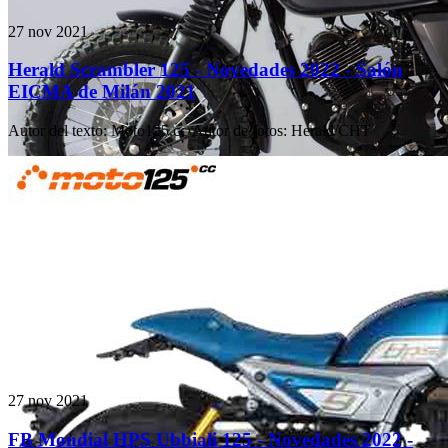
27 nov 2021
Herald Scrambler 125 - Novedades 2022 - Salón
EICMA de Milán 2021
Autor del texto
:
Moto125.cc
·
Autor de fotos
:
Herald/CHT
27 nov 2021
FB Mondial HPS Ubbiali 125 - Novedades 2022 -