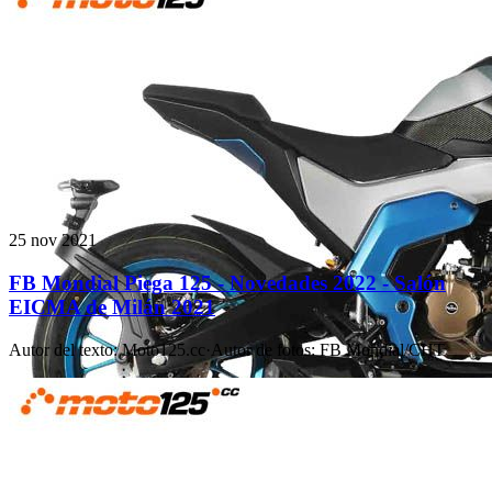
25 nov 2021
FB Mondial Piega 125 - Novedades 2022 - Salón
EICMA de Milán 2021
Autor del texto
:
Moto125.cc
·
Autor de fotos
:
FB Mondial/CHT