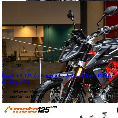
27 nov 2021
SWM VA 125 Z - Novedades 2022 - Salón EICMA
de Milán 2021
Autor del texto
:
Moto125.cc
·
Autor de fotos
:
Eduardo
Serrano/Cortesía EICMA