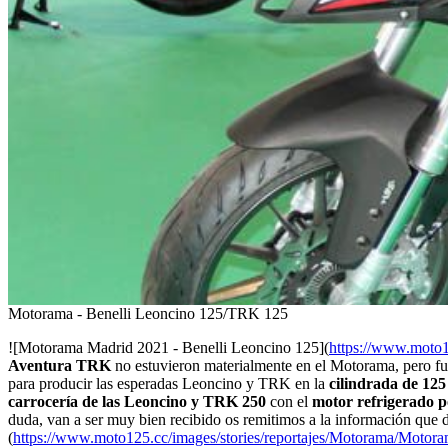
Motorama - Benelli Leoncino 125/TRK 125
![Motorama Madrid 2021 - Benelli Leoncino 125](
https://www.moto1
Aventura TRK
no estuvieron materialmente en el Motorama, pero fue
para producir las esperadas Leoncino y TRK en la
cilindrada de 125
carrocería de las Leoncino y TRK 250
con el
motor refrigerado 
duda, van a ser muy bien recibido os remitimos a la información qu
(
https://www.moto125.cc/images/stories/reportajes/Motorama/Motor