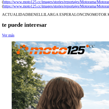
(
https://www.moto125.cc/images/stories/reportajes/Motorama/Motor
(
https://www.moto125.cc/images/stories/reportajes/Motorama/Motor
ACTUALIDAD
BENELLI
LARGA ESPERA
LONCINO
MOTOR 
te puede interesar
Ver más