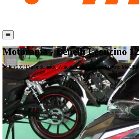
Motorama - Benelli Leoncino 1
06 jun 2021
|
Autor del texto
:
Antonio Cuadra
|
Fotos
:
Roberto Maté/E